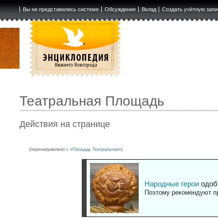
Вы не представились системе
Обсуждение
Вклад
Создать учётную запи
Театральная Площадь
Действия на странице
(перенаправлено с «
Площадь Театральная
»)
Народные герои
одоб
Поэтому рекомендуют пр