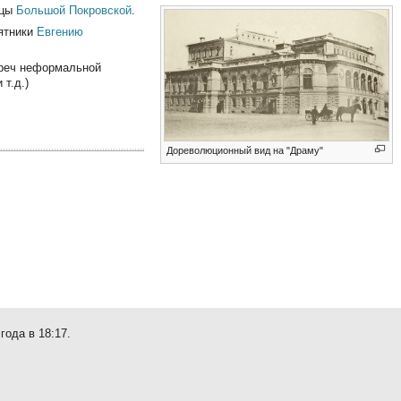
ицы
Большой Покровской
.
мятники
Евгению
треч неформальной
т.д.)
Дореволюционный вид на "Драму"
года в 18:17.