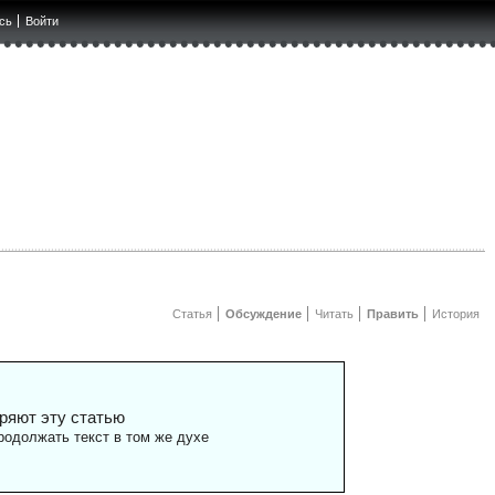
сь
Войти
Статья
Обсуждение
Читать
Править
История
ряют эту статью
одолжать текст в том же духе