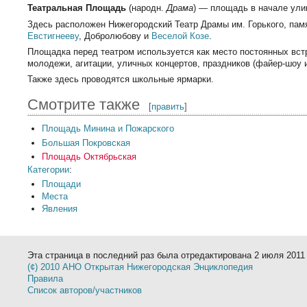
Театральная Площадь
(народн.
Драма
) — площадь в начале ул
Здесь расположен Нижегородский Театр Драмы им. Горького, па
Евстигнееву
, Добролюбову и
Веселой Козе
.
Площадка перед театром используется как место постоянных вс
молодежи, агитации, уличных концертов, праздников (файер-шоу и 
Также здесь проводятся школьные ярмарки.
Смотрите также
[
править
]
Площадь Минина и Пожарского
Большая Покровская
Площадь Октябрьская
Категории
:
Площади
Места
Явления
Эта страница в последний раз была отредактирована 2 июля 2011 
(¢) 2010 АНО Открытая Нижегородская Энциклопедия
Правила
Список авторов/участников