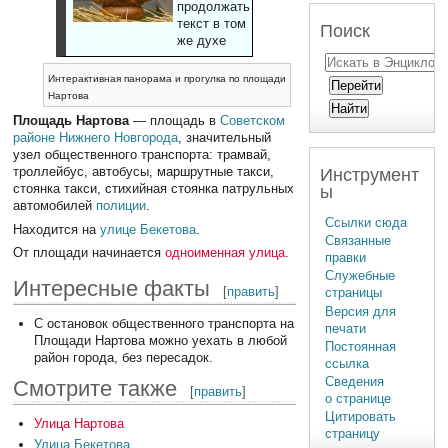
продолжать
текст в том
Поиск
же духе
Интерактивная панорама и прогулка по площади
Нартова
Площадь Нартова
— площадь в
Советском
районе
Нижнего Новгорода
, значительный
узел общественного транспорта: трамвай,
троллейбус, автобусы, маршрутные такси,
Инструмент
стоянка такси, стихийная стоянка патрульных
ы
автомобилей
полиции
.
Ссылки сюда
Находится на
улице Бекетова
.
Связанные
От площади начинается
одноименная улица
.
правки
Служебные
Интересные факты
[
править
]
страницы
Версия для
С остановок общественного транспорта на
печати
Площади Нартова можно уехать в любой
Постоянная
район города, без пересадок.
ссылка
Сведения
Смотрите также
[
править
]
о странице
Цитировать
Улица Нартова
страницу
Улица Бекетова