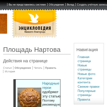
Вы не представились системе
Обсуждение
Вклад
Создать учётную запис
Площадь Нартова
Навигация
Главная
Действия на странице
страница
Новые
Статья
Обсуждение
Читать
Править
страницы
История
Новые фото
Категории
контента
Народные
Свежие правки
герои
Популярные
одобряют
страницы
эту статью
Правила
Поэтому
рекомендуют