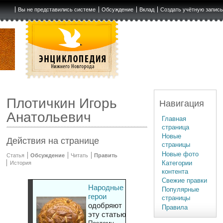
Вы не представились системе
Обсуждение
Вклад
Создать учётную запис
Плотичкин Игорь
Навигация
Анатольевич
Главная
страница
Новые
Действия на странице
страницы
Новые фото
Статья
Обсуждение
Читать
Править
Категории
История
контента
Свежие правки
Народные
Популярные
герои
страницы
одобряют
Правила
эту статью