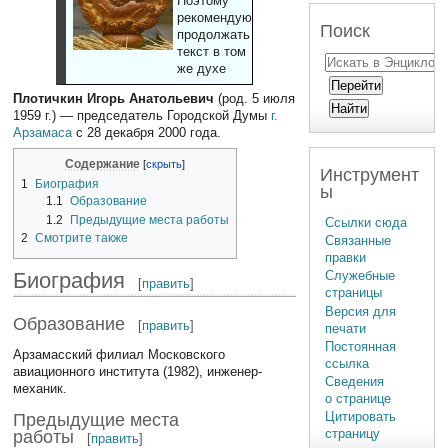
Поэтому
рекомендуют
Поиск
продолжать
текст в том
же духе
Плотичкин Игорь Анатольевич
(род. 5 июля
1959 г.) — председатель Городской Думы
г.
Арзамаса
с 28 декабря 2000 года.
Содержание
Инструмент
1
Биография
ы
1.1
Образование
1.2
Предыдущие места работы
Ссылки сюда
2
Смотрите также
Связанные
правки
Биография
Служебные
[
править
]
страницы
Версия для
Образование
[
править
]
печати
Постоянная
Арзамасский филиал Московского
ссылка
авиационного института (1982), инженер-
Сведения
механик.
о странице
Цитировать
Предыдущие места
страницу
работы
[
править
]