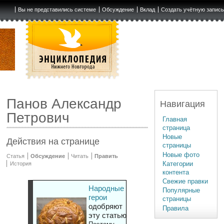
Вы не представились системе
Обсуждение
Вклад
Создать учётную запис
Панов Александр
Навигация
Петрович
Главная
страница
Новые
Действия на странице
страницы
Новые фото
Статья
Обсуждение
Читать
Править
Категории
История
контента
Свежие правки
Народные
Популярные
герои
страницы
одобряют
Правила
эту статью