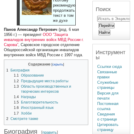
Поэтому
рекомендуют
Поиск
продолжать
текст в том
же духе
Панов Александр Петрович
(род. 6 мая
1956 г.) — президент
ООО “Защита
инвалидов внутренних войск МВД России г.
Сарова”
, Саровское городское отделение
Общероссийской организации инвалидов
Инструмент
внутренних войск МВД России с 1997 года.
ы
Содержание
Ссылки сюда
1
Биография
Связанные
1.1
Образование
правки
1.2
Предыдущие места работы
Служебные
1.3
Область производственных и
страницы
творческих интересов
Версия для
1.4
Награды
печати
1.5
Благотворительность
Постоянная
1.6
Иностранный язык
ссылка
1.7
Хобби
Сведения
2
Смотрите также
о странице
Цитировать
страницу
Биография
[
править
]