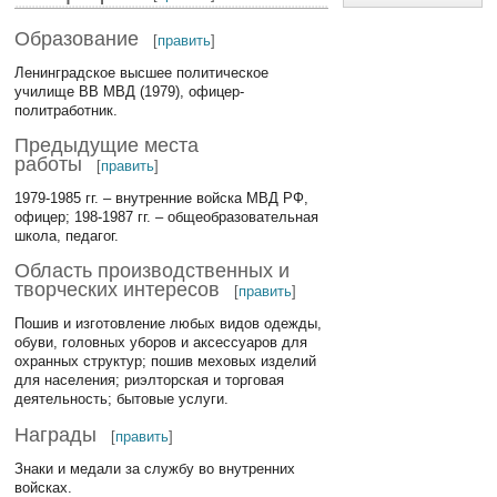
Образование
[
править
]
Ленинградское высшее политическое
училище ВВ МВД (1979), офицер-
политработник.
Предыдущие места
работы
[
править
]
1979-1985 гг. – внутренние войска МВД РФ,
офицер; 198-1987 гг. – общеобразовательная
школа, педагог.
Область производственных и
творческих интересов
[
править
]
Пошив и изготовление любых видов одежды,
обуви, головных уборов и аксессуаров для
охранных структур; пошив меховых изделий
для населения; риэлторская и торговая
деятельность; бытовые услуги.
Награды
[
править
]
Знаки и медали за службу во внутренних
войсках.