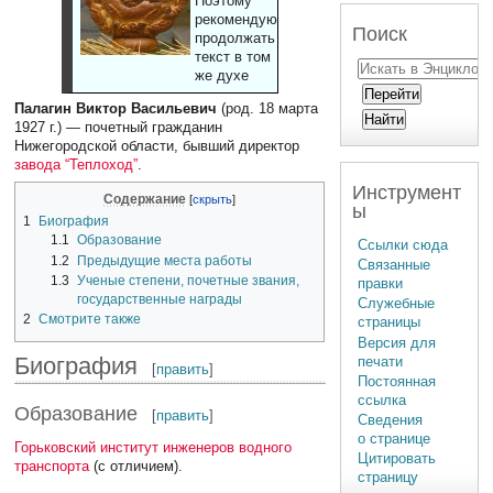
Поэтому
рекомендуют
Поиск
продолжать
текст в том
же духе
Палагин Виктор Васильевич
(род. 18 марта
1927 г.) — почетный гражданин
Нижегородской области, бывший директор
завода “Теплоход”
.
Инструмент
Содержание
ы
1
Биография
1.1
Образование
Ссылки сюда
1.2
Предыдущие места работы
Связанные
1.3
Ученые степени, почетные звания,
правки
государственные награды
Служебные
2
Смотрите также
страницы
Версия для
Биография
печати
[
править
]
Постоянная
ссылка
Образование
[
править
]
Сведения
о странице
Горьковский институт инженеров водного
Цитировать
транспорта
(с отличием).
страницу