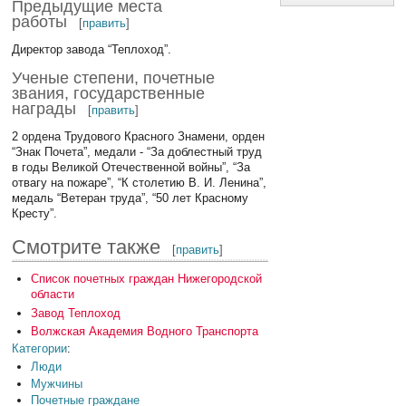
Предыдущие места
работы
[
править
]
Директор завода “Теплоход”.
Ученые степени, почетные
звания, государственные
награды
[
править
]
2 ордена Трудового Красного Знамени, орден
“Знак Почета”, медали - “За доблестный труд
в годы Великой Отечественной войны”, “За
отвагу на пожаре”, “К столетию В. И. Ленина”,
медаль “Ветеран труда”, “50 лет Красному
Кресту”.
Смотрите также
[
править
]
Список почетных граждан Нижегородской
области
Завод Теплоход
Волжская Академия Водного Транспорта
Категории
:
Люди
Мужчины
Почетные граждане