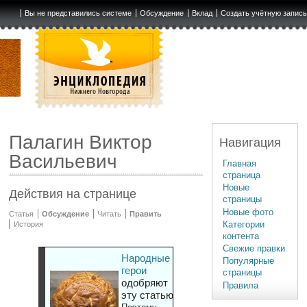
Вы не представились системе
Обсуждение
Вклад
Создать учётную запис
Палагин Виктор
Навигация
Васильевич
Главная
страница
Новые
Действия на странице
страницы
Новые фото
Статья
Обсуждение
Читать
Править
Категории
История
контента
Свежие правки
Народные
Популярные
герои
страницы
одобряют
Правила
эту статью