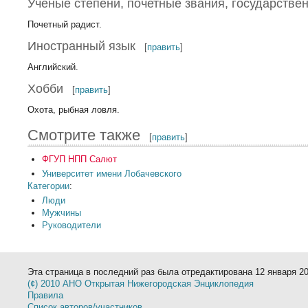
Ученые степени, почетные звания, государстве
Почетный радист.
Иностранный язык
[
править
]
Английский.
Хобби
[
править
]
Охота, рыбная ловля.
Смотрите также
[
править
]
ФГУП НПП Салют
Университет имени Лобачевского
Категории
:
Люди
Мужчины
Руководители
Эта страница в последний раз была отредактирована 12 января 201
(¢) 2010 АНО Открытая Нижегородская Энциклопедия
Правила
Список авторов/участников