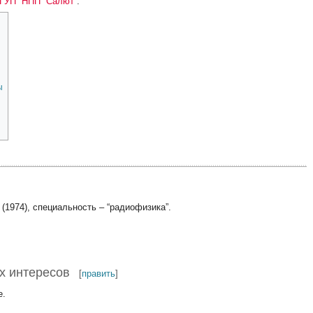
ГУП “НПП ”Салют”
.
ы
(1974), специальность – “радиофизика”.
х интересов
[
править
]
е.