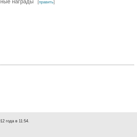
нные награды
[
править
]
2 года в 11:54.