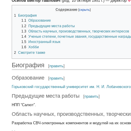
Осипов Виктор Павлович
(род. 10 октября 1951 г.) — директор
Ф
Содержание
1
Биография
1.1
Образование
1.2
Предыдущие места работы
1.3
Область научных, производственных, творческих интересов
1.4
Ученые степени, почетные звания, государственные наград
1.5
Иностранный язык
1.6
Хобби
2
Смотрите также
Биография
[
править
]
Образование
[
править
]
Горьковский государственный университет им. Н. И. Лобачевского
Предыдущие места работы
[
править
]
НПП “Салют”.
Область научных, производственных, творчески
Разработка СВЧ-электронных компонентов и модулей на их основ