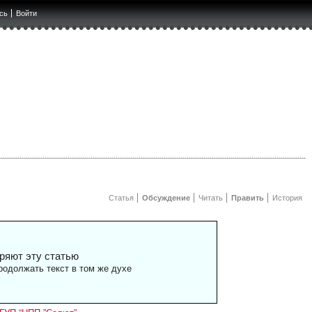
сь
Войти
Статья
Обсуждение
Читать
Править
История
ряют эту статью
одолжать текст в том же духе