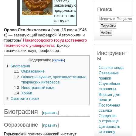
Поэтому
рекомендуют
Поиск
продолжать
текст в том
же духе
Орлов Лев Николаевич
(род. 16 июля 1945
г.) — заведующий кафедрой “Автомобили и
тракторы”
Нижегородского государственного
технического университета
. Доктор
технических наук, профессор.
Инструмент
ы
Содержание
1
Биография
Ссылки сюда
1.1
Образование
Связанные
1.2
Область научных, производственных,
правки
творческих интересов
Служебные
1.3
Иностранный язык
страницы
1.4
Хобби
Версия для
2
Смотрите также
печати
Постоянная
Биография
ссылка
[
править
]
Сведения
о странице
Образование
[
править
]
Цитировать
страницу
Горьковский политехнический институт