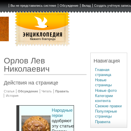
Вы не представились системе
Обсуждение
Вклад
Создать учётную запис
Орлов Лев
Навигация
Николаевич
Главная
страница
Новые
Действия на странице
страницы
Новые фото
Статья
Обсуждение
Читать
Править
Категории
История
контента
Свежие правки
Народные
Популярные
герои
страницы
одобряют
Правила
эту статью