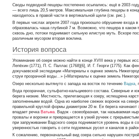
Своды подводной пещеры постепенно осыпались: ещё в 2003 году
— всего лишь 20,5 метров. Максимальная глубина пещеры в конце
находилось в правой части в вертикальной щели (см. рис.).
В первых числах апреля 2007 года произошло обрушение входа в 
образовалась чаша глубиной 7 м. Возможно, что пещера в каком-т
сквозь дно, потоки поднимают сильную илистую муть. Вскоре по
различным мусором вторая воклина.
История вопроса
Упоминание об озере можно найти в конце XVIII века у первых ис
Лепёхин (1771), П. С. Паллас (1768)[6], И. Г. Георги (1775). Ка
докучаевской экспедиции «Материалы к оценке земель Нижегород
струи прозрачной воды…» («Материалы к оценке земель Нижегород
Озеро несколько вытянуто с запада на восток по течению
Вадка
,
Вода прозрачная, сульфатно-кальциевого состава. Северные и ю
берега низкие. Местность, прилегающая к озеру, испещрена карс
заполненными водой. Одна из наиболее свежих воронок на северн
правильной круглой формы диаметром 20 м. Ее берега начинают 
впадает речка
Ватьма
. Вадок - своеобразная, так называемая ны
провалы и воронки и превращается в узкий ручеек с прерывистым
при запруживании Вадского озера поднимается уровень воды в со
уверенностью говорить о сети подземных русел и каналов в район
К сожалению, первоначальный вид озера сильно нарушен постро