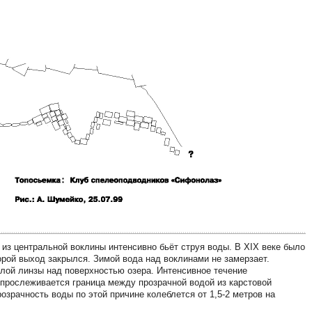
з центральной воклины интенсивно бьёт струя воды. В XIX веке было
торой выход закрылся. Зимой вода над воклинами не замерзает.
лой линзы над поверхностью озера. Интенсивное течение
о прослеживается граница между прозрачной водой из карстовой
озрачность воды по этой причине колеблется от 1,5-2 метров на