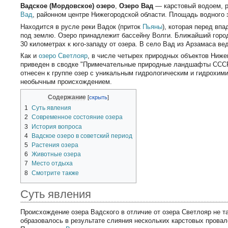
Вадское (Мордовское) озеро
,
Озеро Вад
— карстовый водоем, 
Вад
, районном центре Нижегородской области. Площадь водного з
Находится в русле реки Вадок (приток
Пьяны
), которая перед вп
под землю. Озеро принадлежит бассейну Волги. Ближайший горо
30 километрах к юго-западу от озера. В село Вад из Арзамаса ве
Как и
озеро Светлояр
, в числе четырех природных объектов Ниже
приведен в сводке "Примечательные природные ландшафты СССР 
отнесен к группе озер с уникальным гидрологическим и гидрохи
необычным происхождением.
Содержание
1
Суть явления
2
Современное состояние озера
3
История вопроса
4
Вадское озеро в советский период
5
Растения озера
6
Животные озера
7
Место отдыха
8
Смотрите также
Суть явления
Происхождение озера Вадского в отличие от озера Светлояр не та
образовалось в результате слияния нескольких карстовых провал