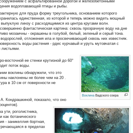
 сооружением с асфальтированной дорогой и железобетонными
едения водоплавающей птицы и рыбы.
рактерную для пруда форму треугольника, основанием которого
охранилась единственная, из которой и теперь можно видеть мощный
 выпуклую линзу с расходящимися из центра кругами волн.
совершенно фантастическая картина: сквозь прозрачную воду на дне
ливо мозаичны - окрашены в голубой, белый, зеленый и серый тона.
 водорослей, отложения ила и просвечивающий сквозь них известняк.
верхность воды растения - рдес курчавый и уруть мутовчатая с
и листьями.
ро-восточной ее стенки крутизной до 60°
одит поток воды.
ании воклины обнаружили, что это
ины наклонены не более чем на 20 .
ура в 10 см от поверхности не
Воклина
Вадского озера
 А. Кондрашкиной, показало, что оно
роцентов).
а ути, роголистника,
и как ботанического
ия - заникеллия бортная,
стречающаяся в пределах