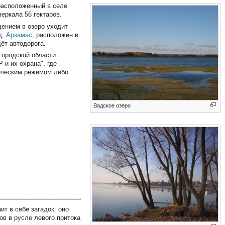
расположенный в селе
еркала 56 гектаров.
адением в озеро уходит
д,
Арзамас
, расположен в
дёт автодорога.
городской области
и их охрана", где
мическим режимом либо
Вадское озеро
ит в себе загадок: оно
ов в русле левого притока