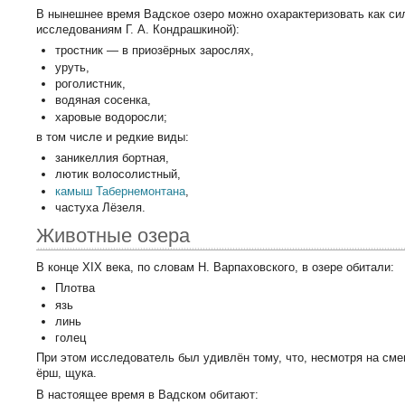
В нынешнее время Вадское озеро можно охарактеризовать как си
исследованиям Г. А. Кондрашкиной):
тростник — в приозёрных зарослях,
уруть,
роголистник,
водяная сосенка,
харовые водоросли;
в том числе и редкие виды:
заникеллия бортная,
лютик волосолистный,
камыш Табернемонтана
,
частуха Лёзеля.
Животные озера
В конце XIX века, по словам Н. Варпаховского, в озере обитали:
Плотва
язь
линь
голец
При этом исследователь был удивлён тому, что, несмотря на сме
ёрш, щука.
В настоящее время в Вадском обитают: