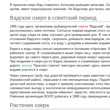
В прошлом озеро Вад славилось богатыми рыбными запасами. О
целям, имеет водоохранное значение. Но Вадскому досталась не
Вадское озеро в советский период
1985 года здесь организован рыбоводческий
совхоз
"Вадский", пр
расположились ниже плотины. Согласно нормам ведения этого хо
целях воду озера на зиму спускают для промерзания дна. В том 
отложения Вадского озера: сапропель добывали земснарядом, н
летнего содержания скота, и в воду с дождями и вешними водами
Берега и воды озера сильно загрязняются бытовыми отбросами. 
районную свалку. В сохранившемся выше озера лесу, через котор
вырубают до самого берега реки, дерновый покров вокруг наруш
При впадении в озеро русло Вадка заезжено и утрамбовано прол
дороге,
колхоз
"Красная стрелка" ежегодно насыпает здесь земля
водами уносится в озеро.
Через узенькую трубу под дорогой пробивается едва заметная ст
(Арзамасский район), сбрасывая в нее неочищенные воды. Подоб
целостной экосистемы, а ведет к прямому уничтожению этого бе
сиюминутную выгоду и экологически непродуманное использовани
единственная воклина), водоем обмелеет, зарастет, обогатится ор
Районная организация ВООП добилась в 1988 году прекращения 
Растения озера