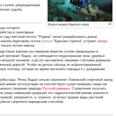
но служит рекреационным
легкая судьба.
Вход в пещеру Вадского озера
уды которого
зяйства в санитарных
же году местный колхоз "Родина" начал разрабатывать доные
а южном береговом склоне
колхоз
"Красная стрелка" устроил
лагерь
 пошли потоки навоза.
Карстовые воронки на северном берегом склоне превращены в
ый протекает Вадок, не соблюдается водоохранная зона: деревья
ен мощной техникой, а русло захламлено павшими стволами деревьев.
оженной дорогой. Чтобы не делать объезд по асфальтированной
ную плотину, которая во время весеннего паводка и с дождевыми
руйка юды. Речку Вадок сильно загрязняет Ломовский спиртовой завод
ный режим эксплуатации не способствует существованию озера как
сценного творения природы
Русской равнины
. Стремление получить
е озера неминуемо разрушат его гидрологический режим (заилится
ганикой, загрязнится, и, конечно, исчезнут редкие виды растений.
добычи сапропеля варварским способом.