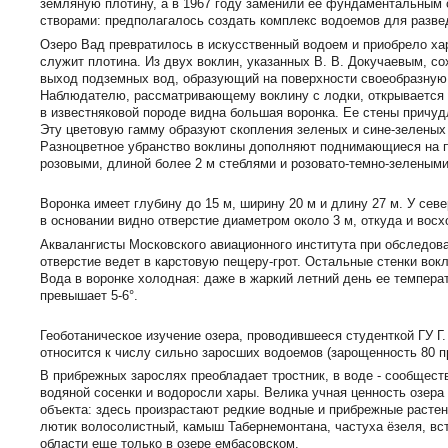
земляную плотину, а в 1967 году заменили ее фундаментальным
створами: предполагалось создать комплекс водоемов для разв
Озеро Вад превратилось в искусственный водоем и приобрело ха
служит плотина. Из двух воклин, указанных В. В. Докучаевым, с
выход подземных вод, образующий на поверхности своеобразную
Наблюдателю, рассматривающему воклину с лодки, открывается 
в известняковой породе видна большая воронка. Ее стены причуд
Эту цветовую гамму образуют скопления зеленых и сине-зеленых
Разноцветное убранство воклины дополняют поднимающиеся на по
розовыми, длиной более 2 м стеблями и розовато-темно-зеленым
Воронка имеет глубину до 15 м, ширину 20 м и длину 27 м. У севе
в основании видно отверстие диаметром около 3 м, откуда и восх
Аквалангисты Московского авиационного института при обследов
отверстие ведет в карстовую пещеру-грот. Остальные стенки вокл
Вода в воронке холодная: даже в жаркий летний день ее температ
превышает 5-6°.
Геоботаническое изучение озера, проводившееся студенткой ГУ Г.
относится к числу cильно заросших водоемов (зарощенность 80 п
В прибрежных зарослях преобладает тростник, в воде - сообществ
водяной сосенки и водоросли хары. Велика учная ценность озера 
объекта: здесь произрастают редкие водные и прибрежные растен
лютик волосолистный, камыш Табернемонтана, частуха ёзеля, в
области еще только в озере ембасовском.