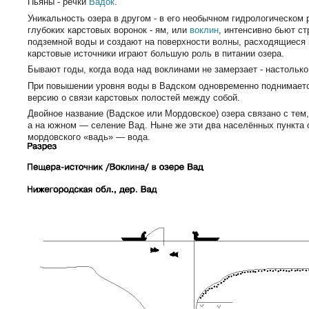
Пьяны - речки
Вадок
.
Уникальность озера в другом - в его необычном гидрологическом 
глубоких карстовых воронок - ям, или
воклин
, интенсивно бьют с
подземной воды и создают на поверхности волны, расходящиеся
карстовые источники играют большую роль в питании озера.
Бывают годы, когда вода над воклинами не замерзает - настольк
При повышении уровня воды в Вадском одновременно поднимаетс
версию о связи карстовых полостей между собой.
Двойное название (Вадское или Мордовское) озера связано с тем,
а на южном — селение Вад. Ныне же эти два населённых пункта 
мордовского «вадь» — вода.