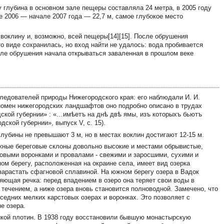
 глубина в основном зале пещеры составляла 24 метра, в 2005 году
 2006 — начале 2007 года — 22,7 м, самое глубокое место
воклину и, возможно, всей пещеры[14][15]. После обрушения
о виде сохранилась, но вход найти не удалось: вода пробивается
сле обрушения начала открываться заваленная в прошлом веке
следователей природы Нижегородского края: его наблюдали И. И.
к феномен нижегородских ландшафтов оно подробно описано в трудах
ской губернии» : «…имѣетъ на днѣ двѣ ямы, изъ которыхъ бьютъ
ской губернии», выпуск V, с. 15).
 глубины не превышают 3 м, но в местах воклин достигают 12-15 м.
жные береговые склоны довольно высокие и местами обрывистые,
товыми воронками и провалами - свежими и заросшими, сухими и
ом берегу, расположенная на окраине села, имеет вид озерка
зарастать сфагновой сплавиной. На южном берегу озера в Вадок
ряющая речка: перед впадением в озеро она теряет свои воды в
 течением, а ниже озера вновь становится полноводной. Замечено, что
седних мелких карстовых озерах и воронках. Это позволяет с
е озера.
йкой плотин. В 1938 году восстановили бывшую монастырскую