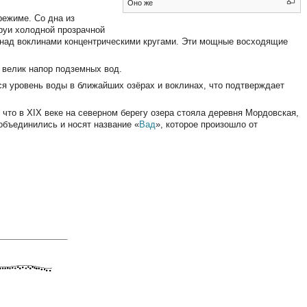
Оно же
режиме. Со дна из
труи холодной прозрачной
 над воклинами концентрическими кругами. Эти мощные восходящие
о велик напор подземных вод.
я уровень воды в ближайших озёрах и воклинах, что подтверждает
 что в XIX веке на северном берегу озера стояла деревня Мордовская,
объединились и носят название «
Вад
», которое произошло от