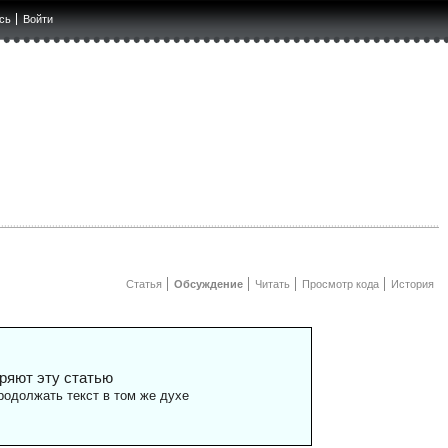
сь
Войти
Статья
Обсуждение
Читать
Просмотр кода
История
ряют эту статью
одолжать текст в том же духе