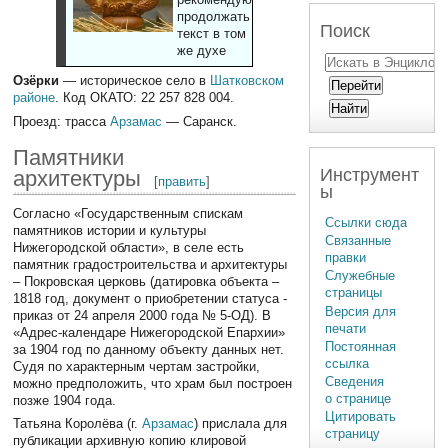
продолжать
Поиск
текст в том
же духе
Озёрки
— историческое село в
Шатковском
районе
. Код ОКАТО: 22 257 828 004.
Проезд: трасса
Арзамас
— Саранск.
Памятники
Инструмент
архитектуры
[
править
]
ы
Согласно «Государственным спискам
Ссылки сюда
памятников истории и культуры
Связанные
Нижегородской области», в селе есть
правки
памятник градостроительства и архитектуры
Служебные
– Покровская церковь (датировка объекта –
страницы
1818 год, документ о приобретении статуса -
Версия для
приказ от 24 апреля 2000 года № 5-ОД). В
печати
«Адрес-календаре Нижегородской Епархии»
Постоянная
за 1904 год по данному объекту данных нет.
ссылка
Судя по характерным чертам застройки,
Сведения
можно предположить, что храм был построен
о странице
позже 1904 года.
Цитировать
Татьяна Королёва (г.
Арзамас
) прислала для
страницу
публикации архивную копию клировой