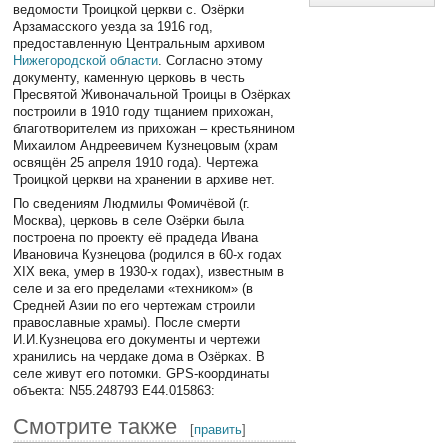
ведомости Троицкой церкви с. Озёрки
Арзамасского уезда за 1916 год,
предоставленную Центральным архивом
Нижегородской области
. Согласно этому
документу, каменную церковь в честь
Пресвятой Живоначальной Троицы в Озёрках
построили в 1910 году тщанием прихожан,
благотворителем из прихожан – крестьянином
Михаилом Андреевичем Кузнецовым (храм
освящён 25 апреля 1910 года). Чертежа
Троицкой церкви на хранении в архиве нет.
По сведениям Людмилы Фомичёвой (г.
Москва), церковь в селе Озёрки была
построена по проекту её прадеда Ивана
Ивановича Кузнецова (родился в 60-х годах
XIX века, умер в 1930-х годах), известным в
селе и за его пределами «техником» (в
Средней Азии по его чертежам строили
православные храмы). После смерти
И.И.Кузнецова его документы и чертежи
хранились на чердаке дома в Озёрках. В
селе живут его потомки. GPS-координаты
объекта: N55.248793 E44.015863:
Смотрите также
[
править
]