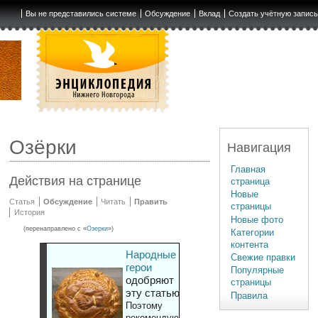
Вы не представились системе
Обсуждение
Вклад
Создать учётную запис
Озёрки
Навигация
Главная
Действия на странице
страница
Новые
Статья
Обсуждение
Читать
Править
страницы
История
Новые фото
(перенаправлено с «
Озерки
»)
Категории
контента
Народные
Свежие правки
герои
Популярные
одобряют
страницы
эту статью
Правила
Поэтому
рекомендуют