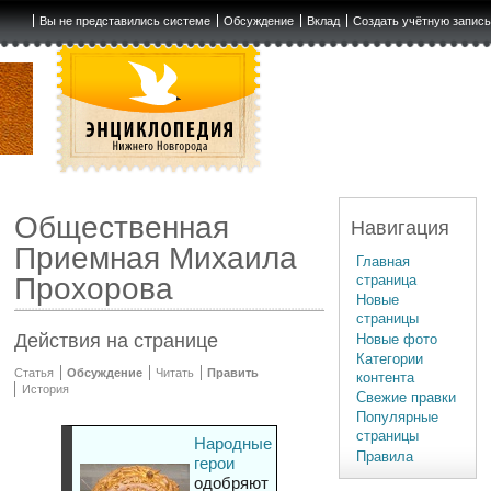
Вы не представились системе
Обсуждение
Вклад
Создать учётную запис
Общественная
Навигация
Приемная Михаила
Главная
страница
Прохорова
Новые
страницы
Действия на странице
Новые фото
Категории
Статья
Обсуждение
Читать
Править
контента
История
Свежие правки
Популярные
страницы
Народные
Правила
герои
одобряют