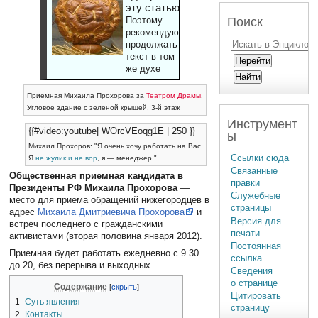
эту статью
Поиск
Поэтому
рекомендуют
продолжать
текст в том
же духе
Приемная Михаила Прохорова за
Театром Драмы
.
Угловое здание с зеленой крышей, 3-й этаж
Инструмент
{{#video:youtube| WOrcVEoqg1E | 250 }}
ы
Михаил Прохоров: "Я очень хочу работать на Вас.
Ссылки сюда
Я
не жулик и не вор
, я — менеджер."
Связанные
Общественная приемная кандидата в
правки
Президенты РФ Михаила Прохорова
—
Служебные
место для приема обращений нижегородцев в
страницы
адрес
Михаила Дмитриевича Прохорова
и
Версия для
встреч последнего с гражданскими
печати
активистами (вторая половина января 2012).
Постоянная
Приемная будет работать ежедневно с 9.30
ссылка
до 20, без перерыва и выходных.
Сведения
о странице
Содержание
Цитировать
1
Суть явления
страницу
2
Контакты