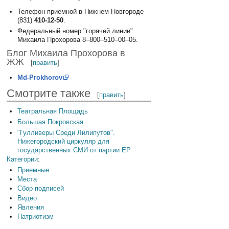
Телефон приемной в Нижнем Новгороде
(831)
410-12-50
.
Федеральный номер "горячей линии"
Михаила Прохорова 8–800–510–00–05.
Блог Михаила Прохорова в
ЖЖ
[
править
]
Md-Prokhorov
Смотрите также
[
править
]
Театральная Площадь
Большая Покровская
"Гулливеры Cреди Лилипутов".
Нижегородский циркуляр для
государственных СМИ от партии ЕР
Категории
:
Приемные
Места
Сбор подписей
Видео
Явления
Патриотизм