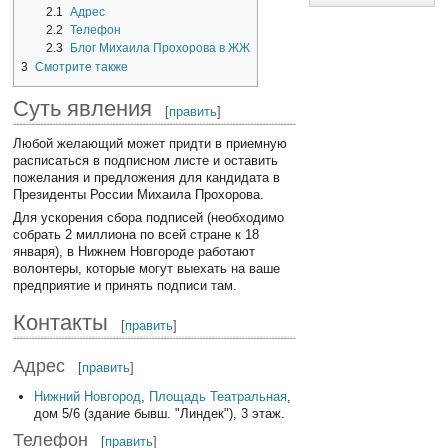
2.1
Адрес
2.2
Телефон
2.3
Блог Михаила Прохорова в ЖЖ
3
Смотрите также
Суть явления
[
править
]
Любой желающий может придти в приемную
расписаться в подписном листе и оставить
пожелания и предложения для кандидата в
Президенты России Михаила Прохорова.
Для ускорения сбора подписей (необходимо
собрать 2 миллиона по всей стране к 18
января), в Нижнем Новгороде работают
волонтеры, которые могут выехать на ваше
предприятие и принять подписи там.
Контакты
[
править
]
Адрес
[
править
]
Нижний Новгород
,
Площадь Театральная
,
дом 5/6 (здание бывш. "Линдек"), 3 этаж.
Телефон
[
править
]