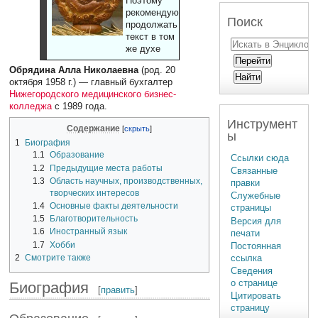
Поэтому
рекомендуют
Поиск
продолжать
текст в том
же духе
Обрядина Алла Николаевна
(род. 20
октября 1958 г.) — главный бухгалтер
Нижегородского медицинского бизнес-
колледжа
с 1989 года.
Инструмент
Содержание
ы
1
Биография
1.1
Образование
Ссылки сюда
1.2
Предыдущие места работы
Связанные
1.3
Область научных, производственных,
правки
творческих интересов
Служебные
1.4
Основные факты деятельности
страницы
1.5
Благотворительность
Версия для
1.6
Иностранный язык
печати
1.7
Хобби
Постоянная
2
Смотрите также
ссылка
Сведения
о странице
Биография
[
править
]
Цитировать
страницу