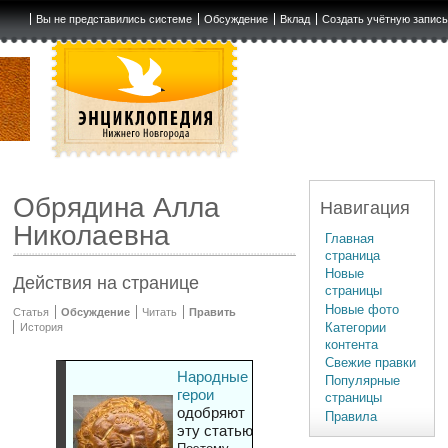
Вы не представились системе
Обсуждение
Вклад
Создать учётную запис
Обрядина Алла
Навигация
Николаевна
Главная
страница
Новые
Действия на странице
страницы
Новые фото
Статья
Обсуждение
Читать
Править
Категории
История
контента
Свежие правки
Народные
Популярные
герои
страницы
одобряют
Правила
эту статью