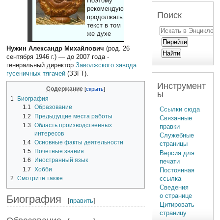
Поэтому
рекомендуют
Поиск
продолжать
текст в том
же духе
Нужин Александр Михайлович
(род. 26
сентября 1946 г.) — до 2007 года -
генеральный директор
Заволжского завода
гусеничных тягачей
(ЗЗГТ).
Инструмент
Содержание
ы
1
Биография
1.1
Образование
Ссылки сюда
1.2
Предыдущие места работы
Связанные
1.3
Область производственных
правки
интересов
Служебные
1.4
Основные факты деятельности
страницы
1.5
Почетные звания
Версия для
1.6
Иностранный язык
печати
1.7
Хобби
Постоянная
2
Смотрите также
ссылка
Сведения
о странице
Биография
[
править
]
Цитировать
страницу