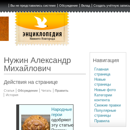
Вы не представились системе
Обсуждение
Вклад
Создать учётную запис
Нужин Александр
Навигация
Михайлович
Главная
страница
Новые
Действия на странице
страницы
Новые фото
Статья
Обсуждение
Читать
Править
Категории
История
контента
Свежие правки
Народные
Популярные
герои
страницы
одобряют
Правила
эту статью