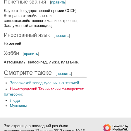
Почетные звания
[
править
]
Лауреат Государственной премии СССР,
Ветеран автомобильного и
сельскохозяйственного машиностроения,
Заслуженный автозаводец.
Иностранный язык
[
править
]
Немецкий.
Хобби
[
править
]
Автомобиль, велосипед, лыжи, плавание.
Смотрите также
[
править
]
Заволжский завод гусеничных тягачей
Нижегородский Технический Университет
Категории
:
Люди
Мужчины
Эта страница в последний раз была
отредактирована 12 января 2012 года в 10:13.