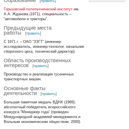
Образование
[
править
]
Горьковский политехнический институт
им.
А.А. Жданова (1971), специальность –
“автомобили и тракторы”.
Предыдущие места
работы
[
править
]
С 1971 г. – ОАО “ЗЗГТ” (инженер-
исследователь, инженер-технолог, начальник
сборочного цеха, технический директор).
Область производственных
интересов
[
править
]
Производство и реализация гусеничных
транспортных машин.
Основные факты
деятельности
[
править
]
Большая памятная медаль ВДНХ (1989),
абсолютный победитель всероссийского
конкурса “Менеджер года” (проведен
Международной академией менеджмента и
Вольным экономическим обществом, 2000).