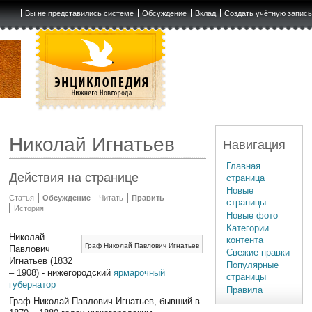
Вы не представились системе
Обсуждение
Вклад
Создать учётную запис
Николай Игнатьев
Навигация
Главная
Действия на странице
страница
Новые
Статья
Обсуждение
Читать
Править
страницы
История
Новые фото
Категории
Николай
контента
Граф Николай Павлович Игнатьев
Павлович
Свежие правки
Игнатьев (1832
Популярные
– 1908) - нижегородский
ярмарочный
страницы
губернатор
Правила
Граф Николай Павлович Игнатьев, бывший в