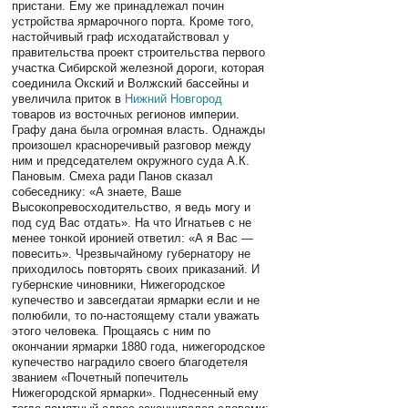
пристани. Ему же принадлежал почин
устройства ярмарочного порта. Кроме того,
настойчивый граф исходатайствовал у
правительства проект строительства первого
участка Сибирской железной дороги, которая
соединила Окский и Волжский бассейны и
увеличила приток в
Нижний Новгород
товаров из восточных регионов империи.
Графу дана была огромная власть. Однажды
произошел красноречивый разговор между
ним и председателем окружного суда А.К.
Пановым. Смеха ради Панов сказал
собеседнику: «А знаете, Ваше
Высокопревосходительство, я ведь могу и
под суд Вас отдать». На что Игнатьев с не
менее тонкой иронией ответил: «А я Вас —
повесить». Чрезвычайному губернатору не
приходилось повторять своих приказаний. И
губернские чиновники, Нижегородское
купечество и завсегдатаи ярмарки если и не
полюбили, то по-настоящему стали уважать
этого человека. Прощаясь с ним по
окончании ярмарки 1880 года, нижегородское
купечество наградило своего благодетеля
званием «Почетный попечитель
Нижегородской ярмарки». Поднесенный ему