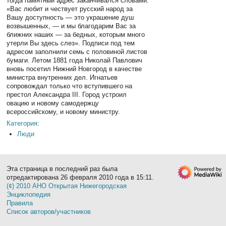
тогда памятный адрес заканчивался словами:
«Вас любит и чествует русский народ за
Вашу доступность — это украшение душ
возвышенных, — и мы благодарим Вас за
ближних наших — за бедных, которым много
утерли Вы здесь слез». Подписи под тем
адресом заполнили семь с половиной листов
бумаги. Летом 1881 года Николай Павлович
вновь посетил Нижний Новгород в качестве
министра внутренних дел. Игнатьев
сопровождал только что вступившего на
престол Александра III. Город устроил
овацию и новому самодержцу
всероссийскому, и новому министру.
Категория
:
Люди
Эта страница в последний раз была
отредактирована 26 февраля 2010 года в 15:11.
(¢) 2010 АНО Открытая Нижегородская
Энциклопедия
Правила
Список авторов/участников