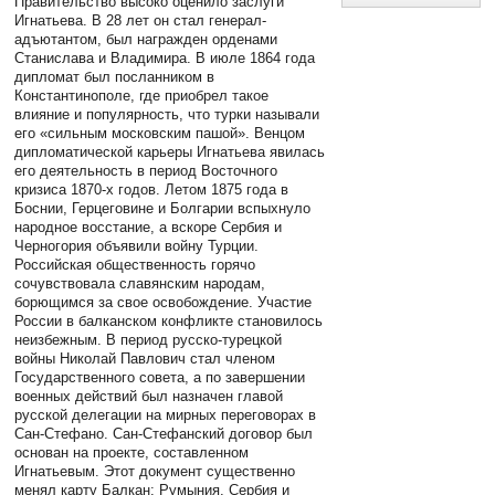
Правительство высоко оценило заслуги
Игнатьева. В 28 лет он стал генерал-
адъютантом, был награжден орденами
Станислава и Владимира. В июле 1864 года
дипломат был посланником в
Константинополе, где приобрел такое
влияние и популярность, что турки называли
его «сильным московским пашой». Венцом
дипломатической карьеры Игнатьева явилась
его деятельность в период Восточного
кризиса 1870-х годов. Летом 1875 года в
Боснии, Герцеговине и Болгарии вспыхнуло
народное восстание, а вскоре Сербия и
Черногория объявили войну Турции.
Российская общественность горячо
сочувствовала славянским народам,
борющимся за свое освобождение. Участие
России в балканском конфликте становилось
неизбежным. В период русско-турецкой
войны Николай Павлович стал членом
Государственного совета, а по завершении
военных действий был назначен главой
русской делегации на мирных переговорах в
Сан-Стефано. Сан-Стефанский договор был
основан на проекте, составленном
Игнатьевым. Этот документ существенно
менял карту Балкан: Румыния, Сербия и