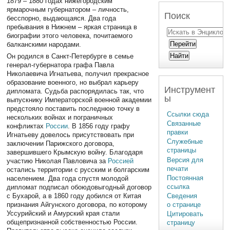
1879 – 1880 годах нижегородским
ярмарочным губернатором – личность,
Поиск
бесспорно, выдающаяся. Два года
пребывания в Нижнем – яркая страница в
биографии этого человека, почитаемого
балканскими народами.
Он родился в Санкт-Петербурге в семье
генерал-губернатора графа Павла
Николаевича Игнатьева, получил прекрасное
образование военного, но выбрал карьеру
Инструмент
дипломата. Судьба распорядилась так, что
ы
выпускнику Императорской военной академии
предстояло поставить последнюю точку в
Ссылки сюда
нескольких войнах и пограничных
Связанные
конфликтах
России
. В 1856 году графу
правки
Игнатьеву довелось присутствовать при
Служебные
заключении Парижского договора,
страницы
завершившего Крымскую войну. Благодаря
Версия для
участию Николая Павловича за
Россией
печати
остались территории с русским и болгарским
Постоянная
населением. Два года спустя молодой
ссылка
дипломат подписал обоюдовыгодный договор
с Бухарой, а в 1860 году добился от Китая
Сведения
признания Айгунского договора, по которому
о странице
Уссурийский и Амурский края стали
Цитировать
общепризнанной собственностью России.
страницу