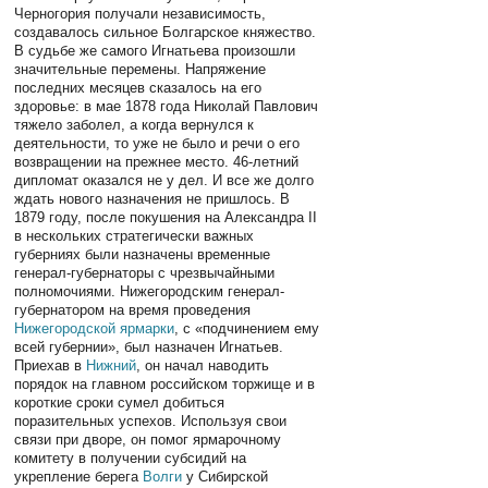
Черногория получали независимость,
создавалось сильное Болгарское княжество.
В судьбе же самого Игнатьева произошли
значительные перемены. Напряжение
последних месяцев сказалось на его
здоровье: в мае 1878 года Николай Павлович
тяжело заболел, а когда вернулся к
деятельности, то уже не было и речи о его
возвращении на прежнее место. 46-летний
дипломат оказался не у дел. И все же долго
ждать нового назначения не пришлось. В
1879 году, после покушения на Александра II
в нескольких стратегически важных
губерниях были назначены временные
генерал-губернаторы с чрезвычайными
полномочиями. Нижегородским генерал-
губернатором на время проведения
Нижегородской ярмарки
, с «подчинением ему
всей губернии», был назначен Игнатьев.
Приехав в
Нижний
, он начал наводить
порядок на главном российском торжище и в
короткие сроки сумел добиться
поразительных успехов. Используя свои
связи при дворе, он помог ярмарочному
комитету в получении субсидий на
укрепление берега
Волги
у Сибирской