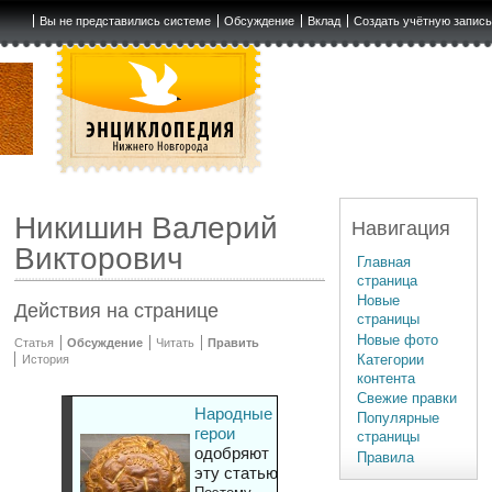
Вы не представились системе
Обсуждение
Вклад
Создать учётную запис
Никишин Валерий
Навигация
Викторович
Главная
страница
Новые
Действия на странице
страницы
Новые фото
Статья
Обсуждение
Читать
Править
Категории
История
контента
Свежие правки
Народные
Популярные
герои
страницы
одобряют
Правила
эту статью