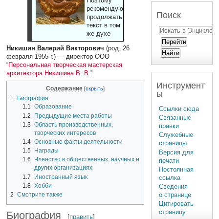
Поэтому
рекомендуют
Поиск
продолжать
текст в том
же духе
Никишин Валерий Викторович
(род. 26
февраля 1955 г.) — директор ООО
“
Персональная творческая мастерская
архитектора Никишина В. В.
”.
Инструмент
Содержание
ы
1
Биография
1.1
Образование
Ссылки сюда
1.2
Предыдущие места работы
Связанные
1.3
Область производственных,
правки
творческих интересов
Служебные
1.4
Основные факты деятельности
страницы
1.5
Награды
Версия для
1.6
Членство в общественных, научных и
печати
других организациях
Постоянная
1.7
Иностранный язык
ссылка
1.8
Хобби
Сведения
2
Смотрите также
о странице
Цитировать
страницу
Биография
[
править
]