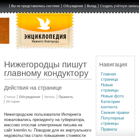
Вы не представились системе
Обсуждение
Вклад
Создать учётную запис
Нижегородцы пишут
Навигация
главному кондуктору
Главная
страница
Новые
Действия на странице
страницы
Новые фото
Статья
Обсуждение
Читать
Править
Категории
История
контента
Свежие правки
Нижегородские пользователи Интернета
Популярные
пожаловались президенту на губернатора,
страницы
массово отослав электронные письма на
Правила
сайт kremlin.ru. Поводом для их виртуального
недовольства стало повышение стоимости