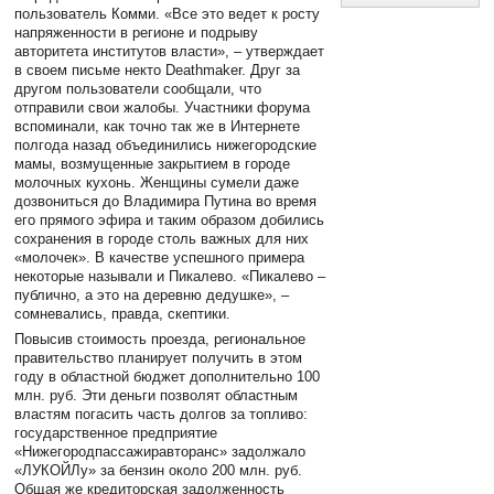
пользователь Комми. «Все это ведет к росту
напряженности в регионе и подрыву
авторитета институтов власти», – утверждает
в своем письме некто Deathmaker. Друг за
другом пользователи сообщали, что
отправили свои жалобы. Участники форума
вспоминали, как точно так же в Интернете
полгода назад объединились нижегородские
мамы, возмущенные закрытием в городе
молочных кухонь. Женщины сумели даже
дозвониться до Владимира Путина во время
его прямого эфира и таким образом добились
сохранения в городе столь важных для них
«молочек». В качестве успешного примера
некоторые называли и Пикалево. «Пикалево –
публично, а это на деревню дедушке», –
сомневались, правда, скептики.
Повысив стоимость проезда, региональное
правительство планирует получить в этом
году в областной бюджет дополнительно 100
млн. руб. Эти деньги позволят областным
властям погасить часть долгов за топливо:
государственное предприятие
«Нижегородпассажиравторанс» задолжало
«ЛУКОЙЛу» за бензин около 200 млн. руб.
Общая же кредиторская задолженность