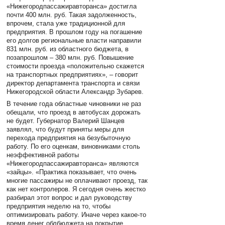
«Нижегородпассажиравторанса» достигла
почти 400 млн. руб. Такая задолженность,
впрочем, стала уже традиционной для
предприятия. В прошлом году на погашение
его долгов региональные власти направили
831 млн. руб. из областного бюджета, в
позапрошлом – 380 млн. руб. Повышение
стоимости проезда «положительно скажется
на транспортных предприятиях», – говорит
директор департамента транспорта и связи
Нижегородской области Александр Зубарев.
В течение года областные чиновники не раз
обещали, что проезд в автобусах дорожать
не будет. Губернатор Валерий Шанцев
заявлял, что будут приняты меры для
перехода предприятия на безубыточную
работу. По его оценкам, виновниками столь
неэффективной работы
«Нижегородпассажиравторанса» являются
«зайцы». «Практика показывает, что очень
многие пассажиры не оплачивают проезд, так
как нет контролеров. Я сегодня очень жестко
разбирал этот вопрос и дал руководству
предприятия неделю на то, чтобы
оптимизировать работу. Иначе через какое-то
время денег облбюджета на покрытие