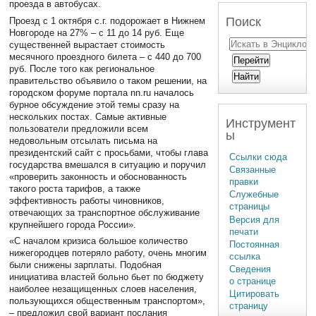
проезда в автобусах.
Поиск
Проезд с 1 октября с.г. подорожает в Нижнем
Новгороде на 27% – с 11 до 14 руб. Еще
существенней вырастает стоимость
месячного проездного билета – с 440 до 700
руб. После того как региональное
правительство объявило о таком решении, на
городском форуме портала nn.ru началось
бурное обсуждение этой темы сразу на
нескольких постах. Самые активные
Инструмент
пользователи предложили всем
ы
недовольным отсылать письма на
президентский сайт с просьбами, чтобы глава
Ссылки сюда
государства вмешался в ситуацию и поручил
Связанные
«проверить законность и обоснованность
правки
такого роста тарифов, а также
Служебные
эффективность работы чиновников,
страницы
отвечающих за транспортное обслуживание
Версия для
крупнейшего города России».
печати
«С началом кризиса большое количество
Постоянная
нижегородцев потеряло работу, очень многим
ссылка
были снижены зарплаты. Подобная
Сведения
инициатива властей больно бьет по бюджету
о странице
наиболее незащищенных слоев населения,
Цитировать
пользующихся общественным транспортом»,
страницу
– предложил свой вариант послания