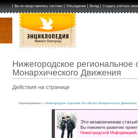
Вы не представились системе
Обсуждение
Вклад
Создать учётную запи
Нижегородское региональное 
Монархического Движения
Действия на странице
(перенаправлено с «
Нижегородское отделение Российского Монархического Движения
»)
Это незаконченная статья!
Вы поможете развитию проект
Нижегородской Информацией