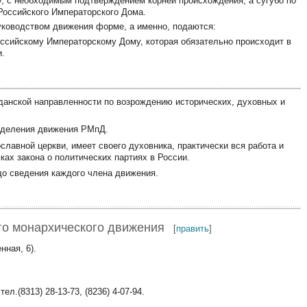
у, с необходимым подтверждением корней происхождения, а сугубо по
Российского Императорского Дома.
уководством движения форме, а именно, подаются:
оссийскому Императорскому Дому, которая обязательно происходит в
и.
данской направленности по возрождению исторических, духовных и
отделения движения РМпД.
лавной церкви, имеет своего духовника, практически вся работа и
ках закона о политических партиях в России.
до сведения каждого члена движения.
го монархического движения
[
править
]
ная, 6).
ел.(8313) 28-13-73, (8236) 4-07-94.