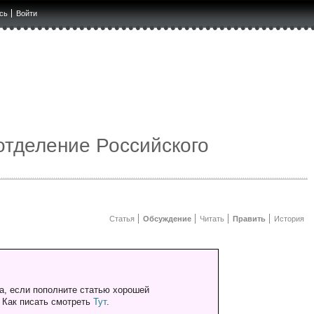
сь
Войти
отделение Российского
Статья
Обсуждение
Читать
Править
История
а, если пополните статью хорошей
. Как писать смотреть
Тут
.