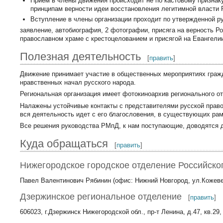
Прием в члены движения происходит не по кастовому признак
принципам верности идеи восстановления легитимной власти 
Вступление в члены организации проходит по утвержденной р
заявление, автобиография, 2 фотографии, присяга на верность Р
православном храме с крестоцелованием и присягой на Евангели
Полезная деятельность
[
править
]
Движение принимает участие в общественных мероприятиях граж
нравственных начал русского народа.
Региональная организация имеет фотокиноархив регионального 
Налажены устойчивые контакты с представителями русской правос
вся деятельность идет с его благословения, в существующих рам
Все решения руководства РМпД, к нам поступающие, доводятся 
Куда обращаться
[
править
]
Нижегородское городское отделение Российско
Павел Валентинович Рябинин (офис: Нижний Новгород, ул.Кожевен
Дзержинское региональное отделение
[
править
]
606023, г.Дзержинск Нижегородской обл., пр-т Ленина, д.47, кв.29, т