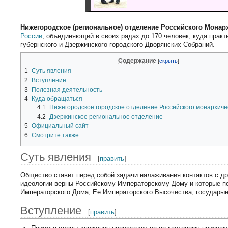
Нижегородское (региональное) отделение Российского Монар
России
, объединяющий в своих рядах до 170 человек, куда прак
губернского и Дзержинского городского Дворянских Собраний.
Содержание
1
Суть явления
2
Вступление
3
Полезная деятельность
4
Куда обращаться
4.1
Нижегородское городское отделение Российского монархиче
4.2
Дзержинское региональное отделение
5
Официальный сайт
6
Смотрите также
Суть явления
[
править
]
Общество ставит перед собой задачи налаживания контактов с д
идеологии верны Российскому Императорскому Дому и которые п
Императорского Дома, Ее Императорского Высочества, государы
Вступление
[
править
]