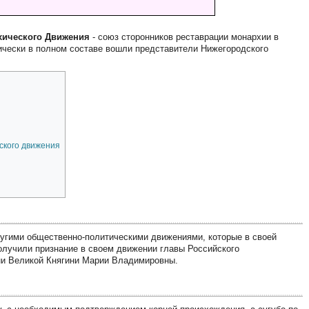
хического Движения
- союз сторонников реставрации монархии в
тически в полном составе вошли представители Нижегородского
ского движения
ругими общественно-политическими движениями, которые в своей
олучили признание в своем движении главы Российского
ни Великой Княгини Марии Владимировны.