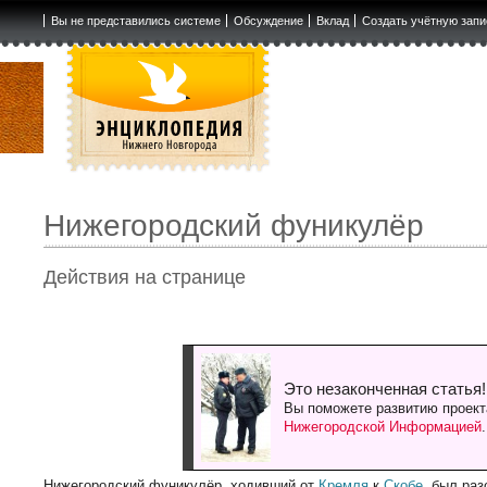
Вы не представились системе
Обсуждение
Вклад
Создать учётную запи
Нижегородский фуникулёр
Действия на странице
Это незаконченная статья!
Вы поможете развитию проект
Нижегородской Информацией
Нижегородский фуникулёр, ходивший от
Кремля
к
Скобе
, был раз