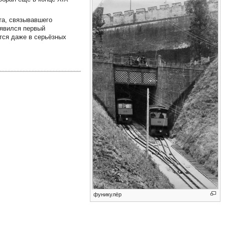
та, связывавшего
оявился первый
тся даже в серьёзных
фуникулёр