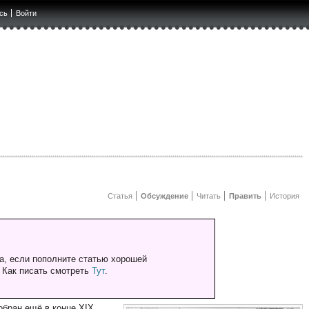
сь
Войти
Статья
Обсуждение
Читать
Править
История
а, если пополните статью хорошей
. Как писать смотреть
Тут
.
обран ещё в конце XIX