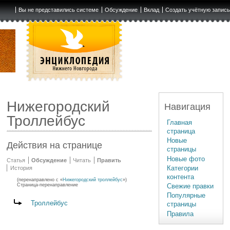
Вы не представились системе
Обсуждение
Вклад
Создать учётную запис
Нижегородский
Навигация
Троллейбус
Главная
страница
Новые
Действия на странице
страницы
Новые фото
Статья
Обсуждение
Читать
Править
Категории
История
контента
(перенаправлено с «
Нижегородский троллейбус
»)
Свежие правки
Страница-перенаправление
Популярные
Перенаправление на:
Троллейбус
страницы
Правила