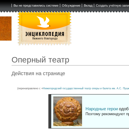
Вы не представились системе
Обсуждение
Вклад
Создать учётную запи
Оперный театр
Действия на странице
(перенаправлено с «
Нижегородский государственный театр оперы и балета им. А.С. Пуш
Народные герои
одоб
Поэтому рекомендуют пр