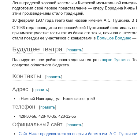
Ленинградской хоровой капеллы и Киевской музыкальной комедии.
подготовил своё первое представление — оперу Бородина Князь 
этим произведением стало традицией.
10 февраля 1937 года театр был назван именем А.С. Пушкина. В 
С 1986 года проводится всероссийский Пушкинский фестиваль опе
принимают участие гости как из ближнего так и, начиная с шесто
стали поездки ее участников с концертами в
Большое Болдино
— 
Будущее театра
[
править
]
Планируется постройка нового здания театра в
парке Пушкина
. Т
средства областного бюджета.
Контакты
[
править
]
Адрес
[
править
]
г.Нижний Новгород, ул. Белинского, д.59
Телефон
[
править
]
428-50-56, 428-70-35, 428-12-55
Официальный сайт
[
править
]
Сайт Нижегородскоготеатра оперы и балета им. А.С. Пушкина