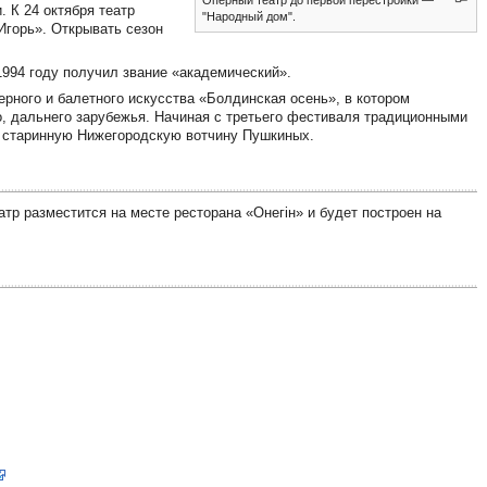
 К 24 октября театр
"Народный дом".
Игорь». Открывать сезон
1994 году получил звание «академический».
рного и балетного искусства «Болдинская осень», в котором
го, дальнего зарубежья. Начиная с третьего фестиваля традиционными
старинную Нижегородскую вотчину Пушкиных.
еатр разместится на месте ресторана «Онегiн» и будет построен на