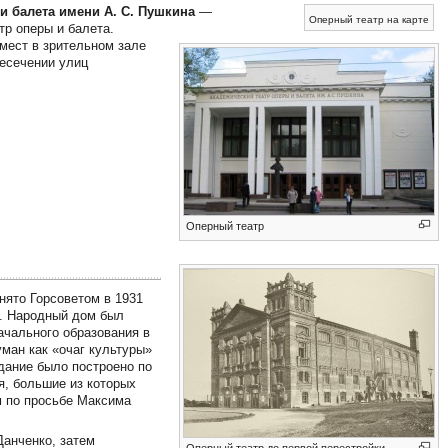
и балета имени А. С. Пушкина
—
Оперный театр на карте
тр оперы и балета.
 мест в зрительном зале
ресечении улиц
Оперный театр
нято Горсоветом в 1931
а. Народный дом был
ачального образования в
уман как «очаг культуры»
Здание было построено по
я, большие из которых
м по просьбе Максима
Данченко, затем
Оперный театр до первой перестройки —