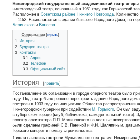
Нижегородский государственный академический театр оперы 
нижегородский театр, основанный в 1931 году как Горьковский теа
Расположен в
Советском районе
Нижнего Новгорода
. Количество
— 1152. Располагается в здании бывшего Народного Дома, на пе
Белинского
и
Ванеева
.
Содержание
1
История
2
Будущее театра
3
Контакты
3.1
Адрес
3.2
Телефон
3.3
Официальный сайт
История
[
править
]
Постановление об организации в городе оперного театра было при
году. Под театр было решено перестроить здание Народного дом
построен в 1903 году по инициативе Общества распространения н
Нижегородской губернии при содействии
М. Горького
. Он был зад
в губернском городе (клуб, библиотека, самодеятельный театр). 
проекту архитектора П.П. Малиновского на частные пожертвовани
были сделаны графиней С.В. Паниной и Ф.И. Шаляпиным, давши
Горького концерт в пользу строительства.
1 июля начались гастроли Музыкального театра им. Немировича-