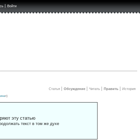
сь
Войти
Статья
Обсуждение
Читать
Править
История
кина
»)
ряют эту статью
одолжать текст в том же духе