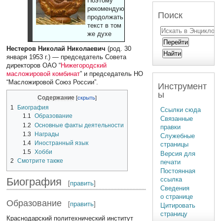
Поэтому
рекомендуют
Поиск
продолжать
текст в том
же духе
Нестеров Николай Николаевич
(род. 30
января 1953 г.) — председатель Совета
директоров ОАО “
Нижегородский
масложировой комбинат
” и председатель НО
“Масложировой Союз России”.
Инструмент
ы
Содержание
1
Биография
Ссылки сюда
1.1
Образование
Связанные
1.2
Основные факты деятельности
правки
1.3
Награды
Служебные
1.4
Иностранный язык
страницы
1.5
Хобби
Версия для
2
Смотрите также
печати
Постоянная
Биография
ссылка
[
править
]
Сведения
о странице
Образование
[
править
]
Цитировать
страницу
Краснодарский политехнический институт