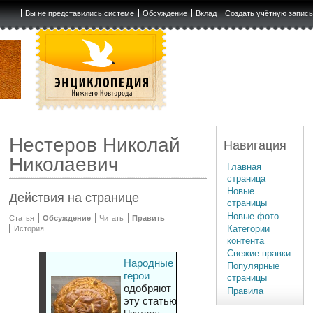
Вы не представились системе
Обсуждение
Вклад
Создать учётную запис
Нестеров Николай
Навигация
Николаевич
Главная
страница
Новые
Действия на странице
страницы
Новые фото
Статья
Обсуждение
Читать
Править
Категории
История
контента
Свежие правки
Народные
Популярные
герои
страницы
одобряют
Правила
эту статью