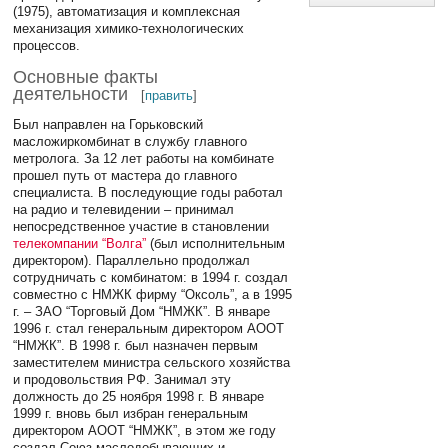
(1975), автоматизация и комплексная
механизация химико-технологических
процессов.
Основные факты
деятельности
[
править
]
Был направлен на Горьковский
масложиркомбинат в службу главного
метролога. За 12 лет работы на комбинате
прошел путь от мастера до главного
специалиста. В последующие годы работал
на радио и телевидении – принимал
непосредственное участие в становлении
телекомпании “Волга”
(был исполнительным
директором). Параллельно продолжал
сотрудничать с комбинатом: в 1994 г. создал
совместно с НМЖК фирму “Оксоль”, а в 1995
г. – ЗАО “Торговый Дом “НМЖК”. В январе
1996 г. стал генеральным директором АООТ
“НМЖК”. В 1998 г. был назначен первым
заместителем министра сельского хозяйства
и продовольствия РФ. Занимал эту
должность до 25 ноября 1998 г. В январе
1999 г. вновь был избран генеральным
директором АООТ “НМЖК”, в этом же году
создал Союз маслодобывающих и