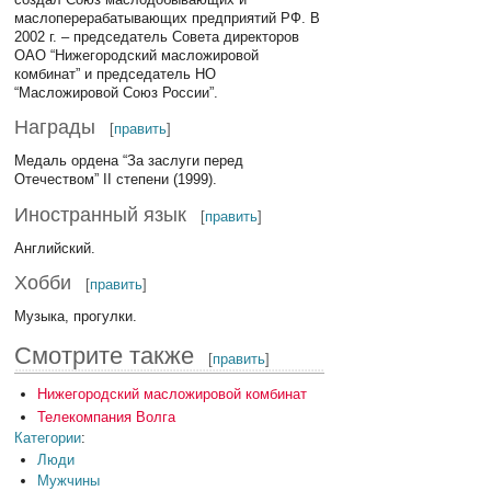
маслоперерабатывающих предприятий РФ. В
2002 г. – председатель Совета директоров
ОАО “Нижегородский масложировой
комбинат” и председатель НО
“Масложировой Союз России”.
Награды
[
править
]
Медаль ордена “За заслуги перед
Отечеством” II степени (1999).
Иностранный язык
[
править
]
Английский.
Хобби
[
править
]
Музыка, прогулки.
Смотрите также
[
править
]
Нижегородский масложировой комбинат
Телекомпания Волга
Категории
:
Люди
Мужчины