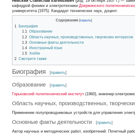
Невский Станислав Евгеньевич
(род. 19 октября 1937 г.) — зам
кафедрой физики и электротехники
Дзержинского политехническо
университета (1975). Кандидат технических наук, доцент.
Содержание
1
Биография
1.1
Образование
1.2
Область научных, производственных, творческих интересов
1.3
Основные факты деятельности
1.4
Иностранный язык
1.5
Хобби
2
Смотрите также
Биография
[
править
]
Образование
[
править
]
Горьковский политехнический институт
(1960), инженер-электроме
Область научных, производственных, творчески
Применение полупроводниковых устройств для управления элект
Основные факты деятельности
[
править
]
Автор научных и методических работ, изобретений. Почетный ра