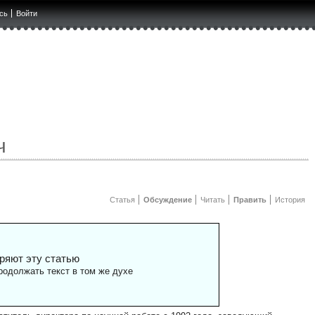
сь
Войти
ч
Статья
Обсуждение
Читать
Править
История
ряют эту статью
одолжать текст в том же духе