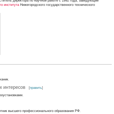
еститель директора по научной работе с 1992 года, заведующий
го института
Нижегородского государственного технического
ханик.
х интересов
[
править
]
роустановками.
ботник высшего профессионального образования РФ.