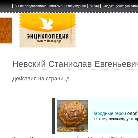
Вы не представились системе
Обсуждение
Вклад
Создать учётную запи
Невский Станислав Евгеньеви
Действия на странице
Народные герои
одоб
Поэтому рекомендуют пр