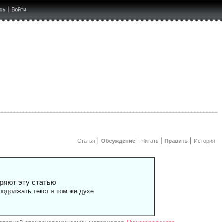
сь
Войти
Статья
Обсуждение
Читать
Править
История
ряют эту статью
одолжать текст в том же духе