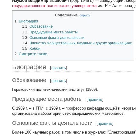
Наумов Владимир Иванович
(род. 1946 г.) — заведующий лабо
государственного технического университета
им. Р.Е.Алексеева, 
Содержание
1
Биография
1.1
Образование
1.2
Предыдущие места работы
1.3
Основные факты деятельности
1.4
Членство в общественных, научных и других организациях
1.5
Хобби
2
Смотрите также
Биография
[
править
]
Образование
[
править
]
Горьковский политехнический институт (1969).
Предыдущие места работы
[
править
]
С 1969 г. – в ГПИ, с 1989 г. – профессор кафедры общей и неорган
организована лаборатория стеклокерамических материалов.
Основные факты деятельности
[
править
]
Более 100 научных работ, в том числе в журналах “Электрохимия”