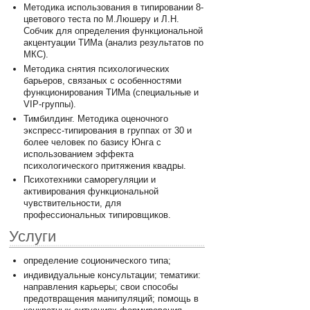
Методика использования в типировании 8-
цветового теста по М.Люшеру и Л.Н.
Собчик для определения функциональной
акцентуации ТИМа (анализ результатов по
МКС).
Методика снятия психологических
барьеров, связаных с особенностями
функционирования ТИМа (специальные и
VIP-группы).
Тимбилдинг. Методика оценочного
экспресс-типирования в группах от 30 и
более человек по базису Юнга с
использованием эффекта
психологического притяжения квадры.
Психотехники саморегуляции и
активирования функциональной
чувствительности, для
профессиональных типировщиков.
Услуги
определение соционического типа;
индивидуальные консультации; тематики:
направления карьеры; свои способы
предотвращения манипуляций; помощь в