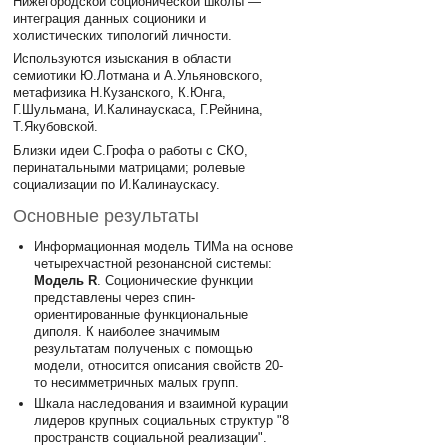
Нижегородской соционической школы —
интеграция данных соционики и
холистических типологий личности.
Используются изыскания в области
семиотики Ю.Лотмана и А.Ульяновского,
метафизика Н.Кузанского, К.Юнга,
Г.Шульмана, И.Калинаускаса, Г.Рейнина,
Т.Якубовской.
Близки идеи С.Грофа о работы с СКО,
перинатальными матрицами; ролевые
социализации по И.Калинаускасу.
Основные результаты
Информационная модель ТИМа на основе
четырехчастной резонансной системы:
Модель R
. Соционические функции
представлены через спин-
ориентированные функциональные
диполя. К наиболее значимым
результатам полученых с помощью
модели, относится описания свойств 20-
то несимметричных малых групп.
Шкала наследования и взаимной курации
лидеров крупных социальных структур "8
пространств социальной реализации".