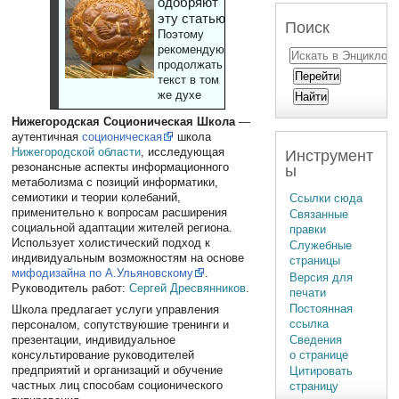
одобряют
эту статью
Поиск
Поэтому
рекомендуют
продолжать
текст в том
же духе
Нижегородская Соционическая Школа
—
аутентичная
соционическая
школа
Нижегородской области
, исследующая
Инструмент
резонансные аспекты информационного
ы
метаболизма с позиций информатики,
семиотики и теории колебаний,
Ссылки сюда
применительно к вопросам расширения
Связанные
социальной адаптации жителей региона.
правки
Использует холистический подход к
Служебные
индивидуальным возможностям на основе
страницы
мифодизайна по А.Ульяновскому
.
Версия для
Руководитель работ:
Сергей Дресвянников
.
печати
Постоянная
Школа предлагает услуги управления
ссылка
персоналом, сопутствуюшие тренинги и
презентации, индивидуальное
Сведения
консультирование руководителей
о странице
предприятий и организаций и обучение
Цитировать
частных лиц способам соционического
страницу