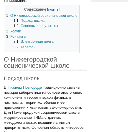
типирования.
Содержание
1
О Нижегородской соционической школе
1.1
Подход школы
1.2
Основные результаты
2
Услуги
3
Контакты
3.1
Электронная почта
3.2
Телефон
О Нижегородской
соционической школе
Подход школы
В
Нижнем Новгороде
традиционно сильны
позиции кибернетики на основе аналоговых
компонент и теоретической физики, в
частности, теории колебаний и ее
приложений к квантовым закономерностям.
Для Нижегородской соционической школы
моделирование ТИМа с данных
методологических позиций является
приоритетным. Основная область интересов