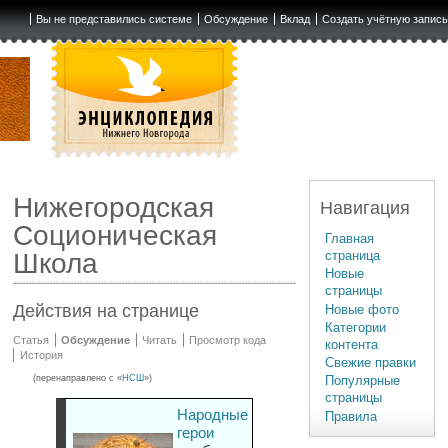
Вы не представились системе
Обсуждение
Вклад
Создать учётную запис
Нижегородская
Навигация
Соционическая
Главная
страница
Школа
Новые
страницы
Действия на странице
Новые фото
Категории
Статья
Обсуждение
Читать
Просмотр кода
контента
История
Свежие правки
(перенаправлено с «
НСШ
»)
Популярные
страницы
Народные
Правила
герои