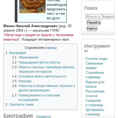
Поэтому
рекомендуют
Поиск
продолжать
текст в том
же духе
Мякин Николай Александрович
(род. 20
апреля 1954 г.) — начальник ГУНО
“
Областная станция по борьбе с болезнями
животных
”. Кандидат ветеринарных наук.
Инструмент
Содержание
ы
1
Биография
1.1
Образование
Ссылки сюда
1.2
Предыдущие места работы
Связанные
1.3
Область научных, производственных,
правки
творческих интересов
Служебные
1.4
Основные факты деятельности
страницы
1.5
Награды
Версия для
1.6
Членство в общественных, научных и
печати
других организациях
Постоянная
1.7
Принадлежность к партиям,
ссылка
ассоциациям
Сведения
2
Смотрите также
о странице
Цитировать
страницу
Биография
[
править
]