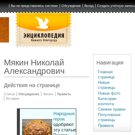
Вы не представились системе
Обсуждение
Вклад
Создать учётную запис
Мякин Николай
Навигация
Александрович
Главная
страница
Новые
Действия на странице
страницы
Новые фото
Статья
Обсуждение
Читать
Править
Категории
История
контента
Свежие правки
Народные
Популярные
герои
страницы
одобряют
Правила
эту статью