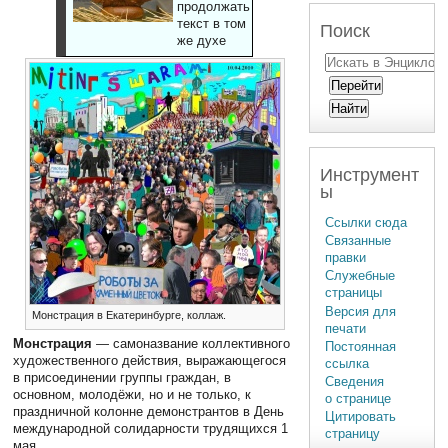
продолжать
текст в том
Поиск
же духе
Инструмент
ы
Ссылки сюда
Связанные
правки
Служебные
страницы
Версия для
Монстрация в Екатеринбурге, коллаж.
печати
Монстрация
— самоназвание коллективного
Постоянная
художественного действия, выражающегося
ссылка
в присоединении группы граждан, в
Сведения
основном, молодёжи, но и не только, к
о странице
праздничной колонне демонстрантов в День
Цитировать
международной солидарности трудящихся 1
страницу
мая.