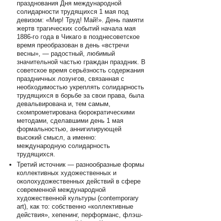
празднования Дня международной
солидарности трудящихся 1 мая под
девизом: «Мир! Труд! Май!». День памяти
жертв трагических событий начала мая
1886-го года в Чикаго в позднесоветское
время преобразован в день «встречи
весны», — радостный, любимый
значительной частью граждан праздник. В
советское время серьёзность содержания
праздничных лозунгов, связанная с
необходимостью укреплять солидарность
трудящихся в борьбе за свои права, была
девальвирована и, тем самым,
скомпрометирована бюрократическими
методами, сделавшими день 1 мая
формальностью, аннигилирующей
высокий смысл, а именно:
международную солидарность
трудящихся.
Третий источник — разнообразные формы
коллективных художественных и
околохудожественных действий в сфере
современной международной
художественной культуры (contemporary
art), как то: собственно «коллективные
действия», хепенинг, перформанс, флэш-