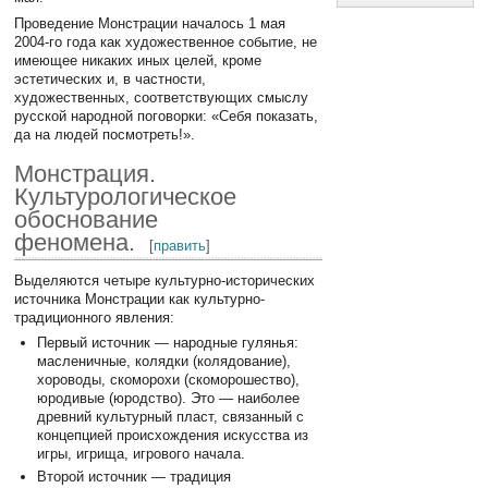
Проведение Монстрации началось 1 мая
2004-го года как художественное событие, не
имеющее никаких иных целей, кроме
эстетических и, в частности,
художественных, соответствующих смыслу
русской народной поговорки: «Себя показать,
да на людей посмотреть!».
Монстрация.
Культурологическое
обоснование
феномена.
[
править
]
Выделяются четыре культурно-исторических
источника Монстрации как культурно-
традиционного явления:
Первый источник — народные гулянья:
масленичные, колядки (колядование),
хороводы, скоморохи (скоморошество),
юродивые (юродство). Это — наиболее
древний культурный пласт, связанный с
концепцией происхождения искусства из
игры, игрища, игрового начала.
Второй источник — традиция