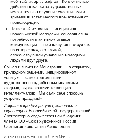
моб, паблик арт, лайф арт. Коллективные
действия в качестве художественных
имеют целью получение участниками и
зрителями эстетического впечатления от
происходящего.
Четвёртый источник — инициатива
новосибирской молодёжи, основанная на
потребности в активном отдыхе,
коммуникации — не замкнутой в «кружках
по интересам», а открытой,
способствующей узнаванию молодыми
людьми друг друга.
Смысл и значение Монстрации — в открытом,
прилюдном общении, инициированном
«снизу» — самостоятельными,
художественно одарёнными молодыми
людьми, выражающими тенденцию
интеллектуалов: «Мы сами себе способны
устроить праздник!».
Доцент кафедры рисунка, живописи и
скульптуры
Новосибирской Государственной
Архитектурно-художественной Академии,
член ВТОО «Союз художников России»
Скотников Константин Арнольдович
Официальный сайт