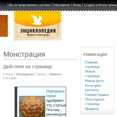
Вы не представились системе
Обсуждение
Вклад
Создать учётную запис
Монстрация
Навигация
Главная
Действия на странице
страница
Новые
Статья
Обсуждение
Читать
Править
страницы
История
Новые фото
Категории
контента
Народные
Свежие правки
герои
Популярные
одобряют
страницы
эту статью
Правила
Поэтому
рекомендуют