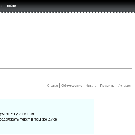
сь
Войти
Статья
Обсуждение
Читать
Править
История
ряют эту статью
одолжать текст в том же духе