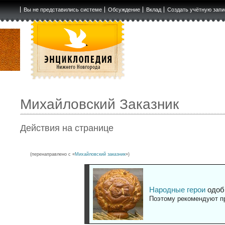
Вы не представились системе
Обсуждение
Вклад
Создать учётную запи
Михайловский Заказник
Действия на странице
(перенаправлено с «
Михайловский заказник
»)
Народные герои
одоб
Поэтому рекомендуют пр