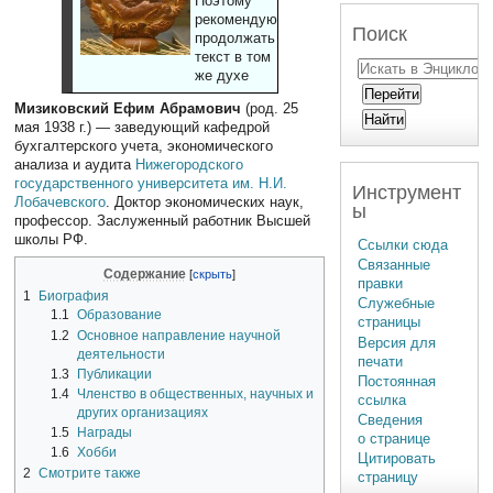
Поэтому
рекомендуют
Поиск
продолжать
текст в том
же духе
Мизиковский Ефим Абрамович
(род. 25
мая 1938 г.) — заведующий кафедрой
бухгалтерского учета, экономического
анализа и аудита
Нижегородского
государственного университета им. Н.И.
Инструмент
Лобачевского
. Доктор экономических наук,
ы
профессор. Заслуженный работник Высшей
школы РФ.
Ссылки сюда
Связанные
Содержание
правки
1
Биография
Служебные
1.1
Образование
страницы
1.2
Основное направление научной
Версия для
деятельности
печати
1.3
Публикации
Постоянная
1.4
Членство в общественных, научных и
ссылка
других организациях
Сведения
1.5
Награды
о странице
1.6
Хобби
Цитировать
2
Смотрите также
страницу