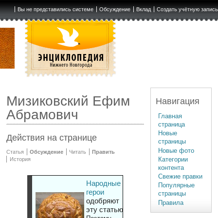
Вы не представились системе
Обсуждение
Вклад
Создать учётную запис
Мизиковский Ефим
Навигация
Абрамович
Главная
страница
Новые
Действия на странице
страницы
Новые фото
Статья
Обсуждение
Читать
Править
Категории
История
контента
Свежие правки
Народные
Популярные
герои
страницы
одобряют
Правила
эту статью