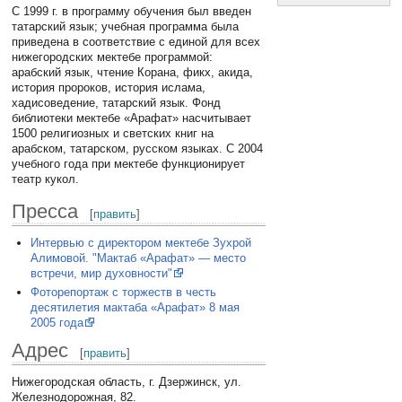
С 1999 г. в программу обучения был введен
татарский язык; учебная программа была
приведена в соответствие с единой для всех
нижегородских мектебе программой:
арабский язык, чтение Корана, фикх, акида,
история пророков, история ислама,
хадисоведение, татарский язык. Фонд
библиотеки мектебе «Арафат» насчитывает
1500 религиозных и светских книг на
арабском, татарском, русском языках. С 2004
учебного года при мектебе функционирует
театр кукол.
Пресса
[
править
]
Интервью с директором мектебе Зухрой
Алимовой. "Мактаб «Арафат» — место
встречи, мир духовности"
Фоторепортаж с торжеств в честь
десятилетия мактаба «Арафат» 8 мая
2005 года
Адрес
[
править
]
Нижегородская область, г. Дзержинск, ул.
Железнодорожная, 82.