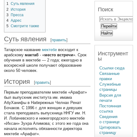
1
Суть явления
Поиск
2
История
3
Пресса
4
Адрес
5
Смотрите также
Суть явления
[
править
]
Татарское название
мектебе
восходит к
Инструмент
арабскому
мактаб
- «
место встречи
». Срок
ы
обучения в мектебе — 2 года; ежегодно в
воскресной школе получают образование
Ссылки сюда
около 50 человек.
Связанные
правки
История
[
править
]
Служебные
страницы
Первым преподавателем мектебе «Арафат»
Версия для
был выпускник института им. имама
печати
АбуХанифы в Набережных Челнах Ренат
Постоянная
Бочаков. С 1996 г. для женщин и девушек
ссылка
стала преподавать выпускница ННГУ им. Н.
Сведения
И. Лобачевского и нижегородского мектебе
о странице
«Ихсан» Зухра Алимова; с этого же года она
Цитировать
начала исполнять обязанности директора
страницу
мектебе «Арафат».