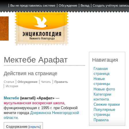
Вы не представились системе
Обсуждение
Вклад
Создать учётную запис
Мектебе Арафат
Навигация
Главная
Действия на странице
страница
Новые
Статья
Обсуждение
Читать
Править
страницы
История
Новые фото
Категории
Мектебе
(мактаб) «Арафат»
—
контента
мусульманская
воскресная школа
,
Свежие правки
функционирующая с 1995 г. при Соборной
Популярные
мечети города
Дзержинска
Нижегородской
страницы
области
.
Правила
Содержание