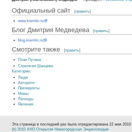
Официальный сайт
[
править
]
www.kremlin.ru
Блог Дмитрия Медведева
[
править
]
blog.kremlin.ru
Смотрите также
[
править
]
План Путина
Стратегия Шанцева
Категории
:
Люди
Авторити
Президенты
Мемы
Легенды
Явления
Эта страница в последний раз была отредактирована 22 мая 2010 
(¢) 2010 АНО Открытая Нижегородская Энциклопедия