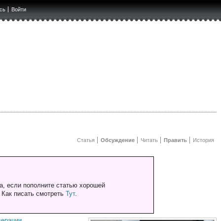
сь
Войти
Статья
Обсуждение
Читать
Править
История
а, если пополните статью хорошей
. Как писать смотреть
Тут
.
дерации
.