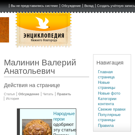
Вы не представились системе
Обсуждение
Вклад
Создать учётную запис
Малинин Валерий
Навигация
Анатольевич
Главная
страница
Новые
Действия на странице
страницы
Новые фото
Статья
Обсуждение
Читать
Править
Категории
История
контента
Свежие правки
Народные
Популярные
герои
страницы
одобряют
Правила
эту статью