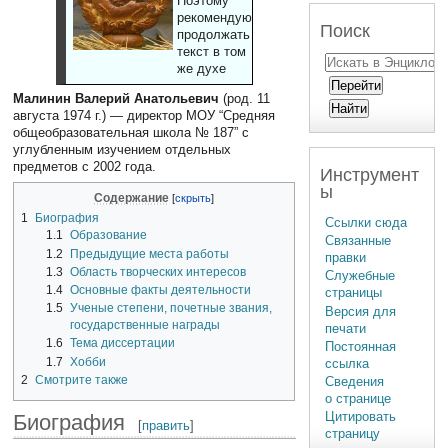
Поэтому
рекомендуют
Поиск
продолжать
текст в том
же духе
Малинин Валерий Анатольевич
(род. 11
августа 1974 г.) — директор МОУ “Средняя
общеобразовательная школа № 187” с
углубленным изучением отдельных
предметов с 2002 года.
Инструмент
ы
Содержание
1
Биография
Ссылки сюда
1.1
Образование
Связанные
1.2
Предыдущие места работы
правки
1.3
Область творческих интересов
Служебные
1.4
Основные факты деятельности
страницы
1.5
Ученые степени, почетные звания,
Версия для
государственные награды
печати
1.6
Тема диссертации
Постоянная
1.7
Хобби
ссылка
2
Смотрите также
Сведения
о странице
Цитировать
Биография
[
править
]
страницу