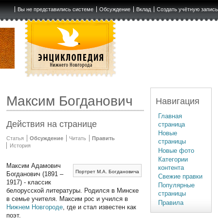
Вы не представились системе
Обсуждение
Вклад
Создать учётную запис
Максим Богданович
Навигация
Главная
Действия на странице
страница
Новые
Статья
Обсуждение
Читать
Править
страницы
История
Новые фото
Категории
Максим Адамович
контента
Портрет М.А. Богдановича
Богданович (1891 –
Свежие правки
1917) - классик
Популярные
белорусской литературы. Родился в Минске
страницы
в семье учителя. Максим рос и учился в
Правила
Нижнем Новгороде
, где и стал известен как
поэт.