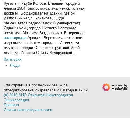
Купалы и Якуба Колоса. В нашем городе 6
января 1984 года установлена мемориальная
доска М. Богдановичу на здании, где он
учился (ныне ул. Ульянова, 1, где
размещается педагогический университет).
Одна из улиц города Нижнего Новгорода
носит имя Максима Богдановича. В переводе
нижегородца
Аркадия Бараховича его стихи
издавались в нашем городе. …И теснятся
смутно в сердце Отголоски грустной Моей
доли, моей песни С нивы белорусской…
Категория
:
Люди
Эта страница в последний раз была
отредактирована 25 февраля 2010 года в 17:47.
(¢) 2010 АНО Открытая Нижегородская
Энциклопедия
Правила
Список авторов/участников