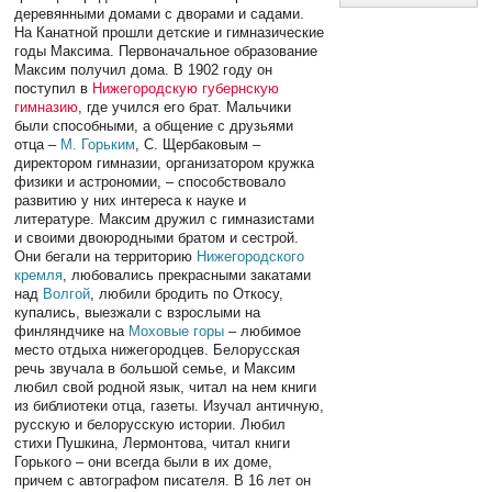
деревянными домами с дворами и садами.
На Канатной прошли детские и гимназические
годы Максима. Первоначальное образование
Максим получил дома. В 1902 году он
поступил в
Нижегородскую губернскую
гимназию
, где учился его брат. Мальчики
были способными, а общение с друзьями
отца –
М. Горьким
, С. Щербаковым –
директором гимназии, организатором кружка
физики и астрономии, – способствовало
развитию у них интереса к науке и
литературе. Максим дружил с гимназистами
и своими двоюродными братом и сестрой.
Они бегали на территорию
Нижегородского
кремля
, любовались прекрасными закатами
над
Волгой
, любили бродить по Откосу,
купались, выезжали с взрослыми на
финляндчике на
Моховые горы
– любимое
место отдыха нижегородцев. Белорусская
речь звучала в большой семье, и Максим
любил свой родной язык, читал на нем книги
из библиотеки отца, газеты. Изучал античную,
русскую и белорусскую истории. Любил
стихи Пушкина, Лермонтова, читал книги
Горького – они всегда были в их доме,
причем с автографом писателя. В 16 лет он