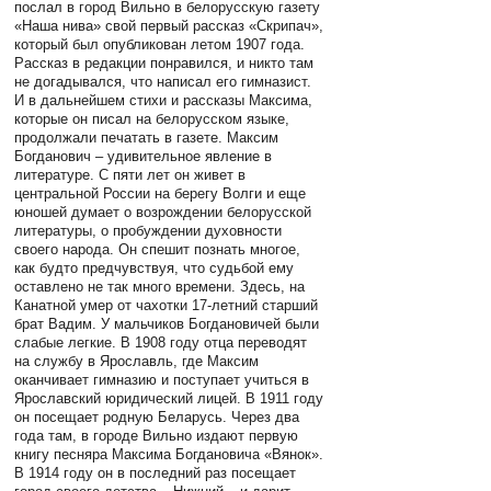
послал в город Вильно в белорусскую газету
«Наша нива» свой первый рассказ «Скрипач»,
который был опубликован летом 1907 года.
Рассказ в редакции понравился, и никто там
не догадывался, что написал его гимназист.
И в дальнейшем стихи и рассказы Максима,
которые он писал на белорусском языке,
продолжали печатать в газете. Максим
Богданович – удивительное явление в
литературе. С пяти лет он живет в
центральной России на берегу Волги и еще
юношей думает о возрождении белорусской
литературы, о пробуждении духовности
своего народа. Он спешит познать многое,
как будто предчувствуя, что судьбой ему
оставлено не так много времени. Здесь, на
Канатной умер от чахотки 17-летний старший
брат Вадим. У мальчиков Богдановичей были
слабые легкие. В 1908 году отца переводят
на службу в Ярославль, где Максим
оканчивает гимназию и поступает учиться в
Ярославский юридический лицей. В 1911 году
он посещает родную Беларусь. Через два
года там, в городе Вильно издают первую
книгу песняра Максима Богдановича «Вянок».
В 1914 году он в последний раз посещает