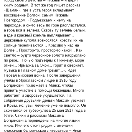
город своего детства – Нижний – и дарит
книгу родным. В тот же год пишет рассказ
«Шаман», где в уста героя вкладывает
восхищение Волгой, самим Нижним
Новгородом. «Подъезжаем к нему на
пароходе, а он-то весь по горе распластался,
а гора вся в зелени. Сквозь ту зелень белый,
а где и красный кремль выглядывает...
церковные купола возносятся, кресты их на
солнце переливаются… Красиво у нас на
Волге!.. Простор-то, простор-то какой!.. Как
светло – будто червонное золото набрызгано
по реке... Ночью подъедем к Нижнему, море
огней... Ярмарка за Окой... горит и сверкает,
музыка в Главном доме гремит...». Идет
Первая мировая война. После завершения
учебы в Ярославском лицее в 1916 году
Богданович приезжает в Минск, чтобы
принять участие в помощи беженцам. Много
работает, и здоровье ухудшается. На
собранные друзьями деньги Максим уезжает
в Крым, но, увы, лечение уже не помогло. Он
скончался от туберкулеза 25 мая 1917 года в
Ялте. Стихи и рассказы Максима
Богдановича переведены на многие языки
мира. Имя его стоит рядом с именами
классиков белорусской литературы – Янки