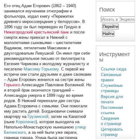
Его отец Адам Егорович (1862 – 1940)
Поиск
занимался изучением этнографии и
фольклора, издал книгу «Пережитки
древнего миросозерцания у белорусов». В
1896 году он был переведен из Гродно в
Нижегородский крестьянский банк
и после
смерти жены приехал в Нижний с
малолетними сыновьями – шестилетним
Вадимом, пятилетним Максимом и
двухгодовалым Левушкой. Он имел при себе
Инструмент
рекомендательное письмо от беллетриста
ы
Евгения Чирикова к молодому журналисту и
писателю
Максиму Горькому
. С первой же
Ссылки сюда
встречи они стали друзьями и даже свояками
Связанные
– Адам Егорович женился на сестре жены
правки
Горького
Александре Павловне Волжиной. Но
Служебные
и второй брак окончился трагедией –
страницы
Александра умерла в 1899 году во время
Версия для
родов. В Нижний переехали две сестры
печати
Адама Егоровича с семьями. Они помогали
Постоянная
ему растить детей. Богдановичи снимали
ссылка
квартиру на
Грузинской
, затем на Канатной
Сведения
(ныне
Короленко
), которая выходила на
о странице
Напольно-Монастырскую нынешнюю
улицу
Цитировать
Белинского
, а за ней были уже овраги,
страницу
граница города. Улица была застроена