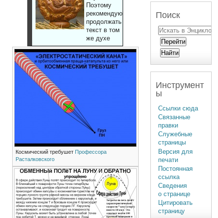
Поэтому
рекомендуют
Поиск
продолжать
текст в том
же духе
Инструмент
ы
Ссылки сюда
Связанные
правки
Служебные
страницы
Версия для
Космический требушет
Профессора
печати
Расталковского
Постоянная
ссылка
Сведения
о странице
Цитировать
страницу