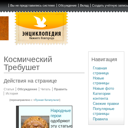
Вы не представились системе
Обсуждение
Вклад
Создать учётную запис
Космический
Навигация
Требушет
Главная
страница
Новые
Действия на странице
страницы
Новые фото
Статья
Обсуждение
Читать
Править
Категории
История
контента
(перенаправлено с «
Лунная Катапульта
»)
Свежие правки
Популярные
Народные
страницы
герои
Правила
одобряют
эту статью