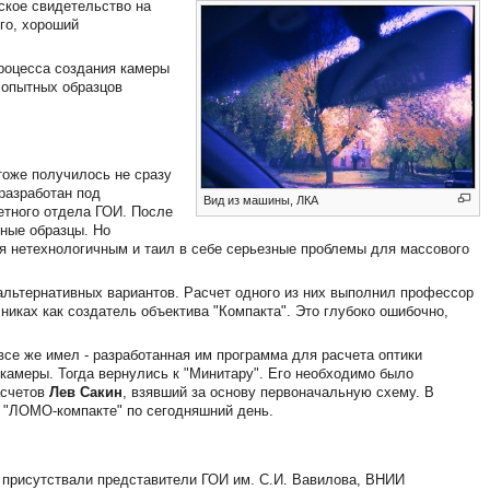
рское свидетельство на
го, хороший
роцесса создания камеры
 опытных образцов
тоже получилось не сразу
 разработан под
Вид из машины, ЛКА
етного отдела ГОИ. После
ные образцы. Но
ся нетехнологичным и таил в себе серьезные проблемы для массового
альтернативных вариантов. Расчет одного из них выполнил профессор
иках как создатель объектива "Компакта". Это глубоко ошибочно,
все же имел - разработанная им программа для расчета оптики
камеры. Тогда вернулись к "Минитару". Его необходимо было
асчетов
Лев Сакин
, взявший за основу первоначальную схему. В
 в "ЛОМО-компакте" по сегодняшний день.
й присутствали представители ГОИ им. С.И. Вавилова, ВНИИ