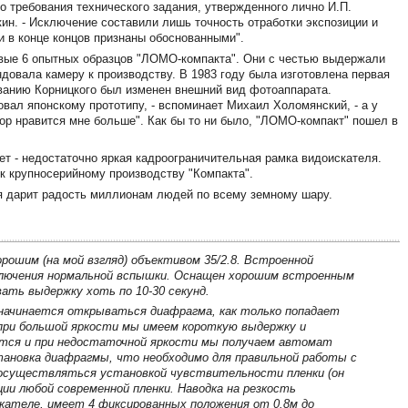
то требования технического задания, утвержденного лично И.П.
ин. - Исключение составили лишь точность отработки экспозиции и
и в конце концов признаны обоснованными".
рвые 6 опытных образцов "ЛОМО-компакта". Они с честью выдержали
довала камеру к производству. В 1983 году была изготовлена первая
ованию Корницкого был изменен внешний вид фотоаппарата.
вал японскому прототипу, - вспоминает Михаил Холомянский, - а у
пор нравится мне больше". Как бы то ни было, "ЛОМО-компакт" пошел в
т - недостаточно яркая кадроограничительная рамка видоискателя.
к крупносерийному производству "Компакта".
ня дарит радость миллионам людей по всему земному шару.
ошим (на мой взгляд) объективом 35/2.8. Встроенной
дключения нормальной вспышки. Оснащен хорошим встроенным
ть выдержку хоть по 10-30 секунд.
начинается открываться диафрагма, как только попадает
 при большой яркости мы имеем короткую выдержку и
ются и при недостаточной яркости мы получаем автомат
тановка диафрагмы, что необходимо для правильной работы с
осуществляться установкой чувствительности пленки (он
ции любой современной пленки. Наводка на резкость
кателе, имеет 4 фиксированных положения от 0.8м до