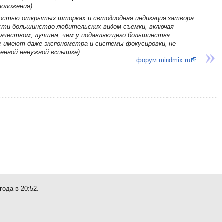
оложения).
лностью открытых шторках и свтодиодная индикация затвора
сти большинство любительских видом съемки, включая
 качеством, лучшем, чем у подавляющего большинства
е имеют даже экспонометра и системы фокусировки, не
оенной ненужной вспышке)
форум mindmix.ru
года в 20:52.