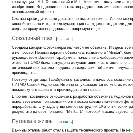
конструкции - М.Г. Холомянский и М.П. Биюшкин - получили авто
изобретение. Внедрение нового затвора дало, помимо всего проче
экономический эффект.
Сжатые сроки диктовали достаточно высокие темпы. Ускорению п
способствовало и то, что документация на отдельные детали для
изделия сразу же передавалась напрямую в цех.
Соколиный глаз
[
править
]
Сердцем каждой фотокамеры является ее объектив. И здесь все 
и не просто. Первый вариант объектива, названного "Minitar", был
руководством Валерия Тарабукина, начальника лаборатории расч
этого на ЛОМО была выпущена документация и изготовлены опыт
оптический цех остался недоволен изделием - объектив получал
производства.
Поэтому от детища Тарабукина отказались, и началось создание 
ЛИТМО Сергей Родионов. Именно он указывается во многих источн
поскольку его вариант в производство не пошел.
Впрочем, косвенное отношение к разработке объектива Родионов 
использовалась при создании оптической схемы знаменитой фото
переработать. Эту задачу выполнил сотрудник СКБ оптических р
результате на свет появился "Minitar L", который и используется
Путевка в жизнь
[
править
]
Важным этапом работ стала защита технического проекта. На не