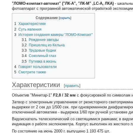
"ЛОМО-компакт-автомат" ("ЛК-А", "ЛК-М" ,LC-A, ЛКА)
- шкальн
фотоаппарат с програмной автоматической отработкой экспозиции
Содержание
1
Характеристики
2
Суть явления
3
История создания камеры "ЛОМО-Компакт"
3.1
Рождение звезды
3.2
Пришелец из Кельна
3.3
Трудовые будни
3.4
Соколиный глаз
3.5
Путевка в жизнь
4
Говорят пользователи
5
Смотрите также
Характеристики
[
править
]
Объектив "Минитар-1"
F2,8 / 32 мм
с фокусировкой по символам 
Затвор с электронным управлением от резисторного светоприемн
выдержки от 2 сек до 1/500 сек. при одновременном диафрагмиро
отключенной автоматике - выдержка 1/60 при ручной установке д
Видоискатель телескопический со светящимися рамками; в видои
индикация о работе экспонометра. Корпус выполнен из жесткого п
По состоянию на июнь 2000 г. выпущено 1 193 475 шт.