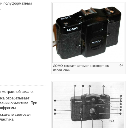
ый полуформатный
.
ЛОМО-компакт-автомат в экспортном
исполнении
и метражной шкале.
ика отрабатывает
вании объектива. При
иафрагмы.
скателе световая
ластика.