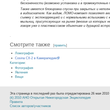
бесконечности (возможно установка и в промежуточные п
Также имеется блокировка спуска при закрытых и непо
в видоискателе. Как видим, ЛОМО-компакт позволяет ве
съемку с экспокоррекцией и с нормальными вспышками с
мыльниц, присутсвующих на рынке (многие из которых н
говоря уже о пластмассовом объективе и дурацкой встр
.
Смотрите также
[
править
]
Ломография
Cosina CX-2 в Камерапедии
Категории
:
Фотография
Явления
Вещи
Эта страница в последний раз была отредактирована 26 мая 2010 
(¢) 2010 АНО Открытая Нижегородская Энциклопедия
Правила
Список авторов/участников