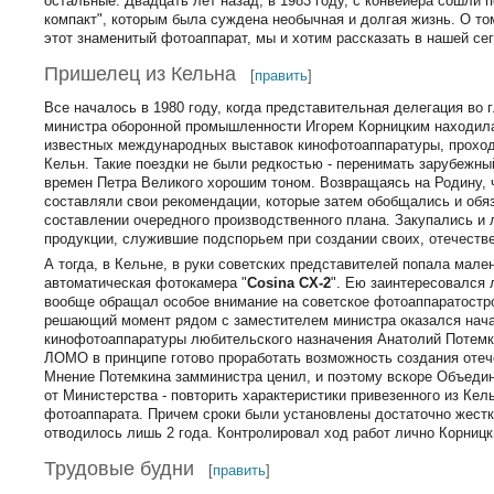
остальные. Двадцать лет назад, в 1983 году, с конвейера сошли
компакт", которым была суждена необычная и долгая жизнь. О том
этот знаменитый фотоаппарат, мы и хотим рассказать в нашей се
Пришелец из Кельна
[
править
]
Все началось в 1980 году, когда представительная делегация во 
министра оборонной промышленности Игорем Корницким находила
известных международных выставок кинофотоаппаратуры, прохо
Кельн. Такие поездки не были редкостью - перенимать зарубежны
времен Петра Великого хорошим тоном. Возвращаясь на Родину,
составляли свои рекомендации, которые затем обобщались и обя
составлении очередного производственного плана. Закупались и
продукции, служившие подспорьем при создании своих, отечеств
А тогда, в Кельне, в руки советских представителей попала мале
автоматическая фотокамера "
Cosina CX-2
". Ею заинтересовался 
вообще обращал особое внимание на советское фотоаппаратострое
решающий момент рядом с заместителем министра оказался нач
кинофотоаппаратуры любительского назначения Анатолий Потемки
ЛОМО в принципе готово проработать возможность создания отеч
Мнение Потемкина замминистра ценил, и поэтому вскоре Объеди
от Министерства - повторить характеристики привезенного из Кел
фотоаппарата. Причем сроки были установлены достаточно жестки
отводилось лишь 2 года. Контролировал ход работ лично Корницк
Трудовые будни
[
править
]