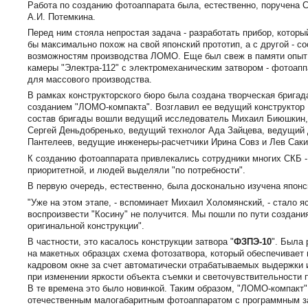
Работа по созданию фотоаппарата была, естественно, поручена 
А.И. Потемкина.
Перед ним стояла непростая задача - разработать прибор, которы
бы максимально похож на свой японский прототип, а с другой - с
возможностям производства ЛОМО. Еще был свеж в памяти опыт
камеры "Электра-112" с электромеханическим затвором - фотоап
для массового производства.
В рамках конструкторского бюро была создана творческая бригад
созданием "ЛОМО-компакта". Возглавил ее ведущий конструктор
состав бригады вошли ведущий исследователь Михаил Биюшкин,
Сергей Деньдобренько, ведущий технолог Ада Зайцева, ведущий
Пантелеев, ведущие инженеры-расчетчики Ирина Совз и Лев Саки
К созданию фотоаппарата привлекались сотрудники многих СКБ -
приоритетной, и людей выделяли "по потребности".
В первую очередь, естественно, была досконально изучена японс
"Уже на этом этапе, - вспоминает Михаил Холомянский, - стало я
воспроизвести "Косину" не получится. Мы пошли по пути создани
оригинальной конструкции".
В частности, это касалось конструкции затвора "
ФЗПЭ-10
". Была 
на макетных образцах схема фотозатвора, который обеспечивает 
кадровом окне за счет автоматически отрабатываемых выдержки
при изменении яркости объекта съемки и светочувствительности
В те времена это было новинкой. Таким образом, "ЛОМО-компакт
отечественным малогабаритным фотоаппаратом с программным з