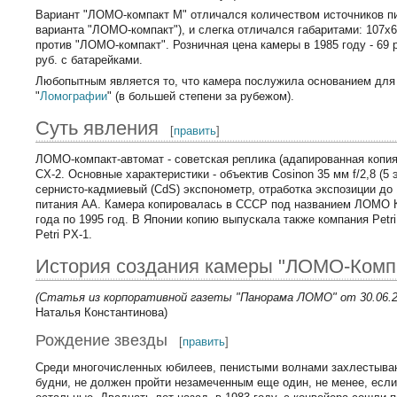
Вариант "ЛОМО-компакт М" отличался количеством источников пи
варианта "ЛОМО-компакт"), и слегка отличался габаритами: 107х
против "ЛОМО-компакт". Розничная цена камеры в 1985 году - 69 р
руб. с батарейками.
Любопытным является то, что камера послужила основанием для
"
Ломографии
" (в большей степени за рубежом).
Суть явления
[
править
]
ЛОМО-компакт-автомат - советская реплика (адапированная копия
CX-2. Основные характеристики - объектив Cosinon 35 мм f/2,8 (5 
сернисто-кадмиевый (CdS) экспонометр, отработка экспозиции до 
питания АА. Камера копировалась в СССР под названием ЛОМО К
года по 1995 год. В Японии копию выпускала также компания Petr
Petri PX-1.
История создания камеры "ЛОМО-Комп
(Статья из корпоративной газеты "Панорама ЛОМО" от 30.06.2
Наталья Константинова)
Рождение звезды
[
править
]
Среди многочисленных юбилеев, пенистыми волнами захлестыв
будни, не должен пройти незамеченным еще один, не менее, если