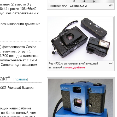
тания (2 вместо 3 у
Прототип ЛКА -
Cosina CX-2
68х44 против 106х66х42
уб. без батарейками и 75
 возникновения движения
) фотоаппарата Cosina
элементов, 5 групп),
1/500 сек, два элемента
омпакт-автомат с 1984
Petri-PX1 с дополнительной внешней
i Camera под названием
вспышкой и
мотордрайвом
акт"
[
править
]
003. Николай Власов,
ающих наши рабочие
 не более важный, чем