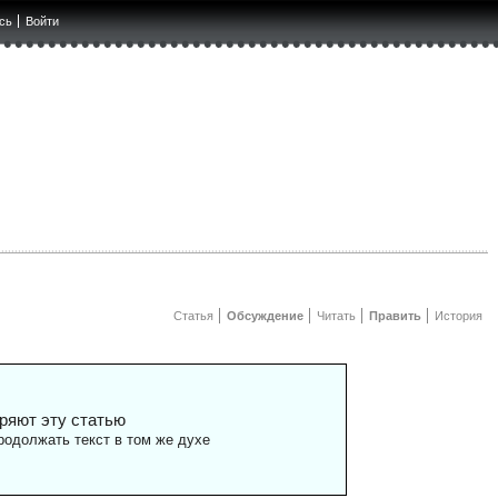
сь
Войти
Статья
Обсуждение
Читать
Править
История
ряют эту статью
одолжать текст в том же духе