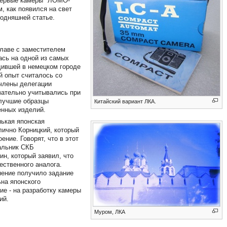
 первые камеры "ЛОМО-
, как появился на свет
годняшней статье.
главе с заместителем
сь на одной из самых
дившей в немецком городе
й опыт считалось со
 члены делегации
зательно учитывались при
 лучшие образцы
Китайский вариант ЛКА.
енных изделий.
нькая японская
лично Корницкий, который
ние. Говорят, что в этот
альник СКБ
н, который заявил, что
ественного аналога.
нение получило задание
ьна японского
е - на разработку камеры
ий.
Муром, ЛКА