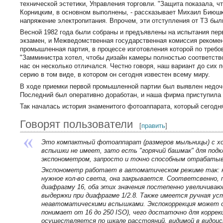
технической эстетики, Управления торговли. "Защита показала, ч
Корницким, в основном выполнены, - рассказывает Михаил Биюшк
напряжение электропитания. Впрочем, эти отступления от ТЗ был
Весной 1982 года были собраны и предъявлены на испытания пе
экзамен, и Межведомственная государственная комиссия рекомен
промышленная партия, в процессе изготовления которой по треб
"Замминистра хотел, чтобы дизайн камеры полностью соответство
нас он несколько отличался. Честно говоря, наш вариант до сих 
серию в том виде, в котором он сегодня известен всему миру.
В ходе приемки первой промышленной партии был выявлен недоче
Последний был оперативно доработан, и наша фирма приступила 
Так началась история знаменитого фотоаппарата, который сегод
Говорят пользователи
[
править
]
Это компактный фотоаппарат (размеров мыльницы) с хор
вспышки не имеет, зато есть "горячий башмак" для по
экспонометром, запросто и точно способным отрабатыва
Экспонометр работает в автоматическом режиме так: 
нужное кол-во света, она закрывается. Соответсвенно,
диафрагму 16, оба этих значения постепенно увеличива
выдержки при диафрагме 1/2.8. Также имеется ручная ус
неавтоматическими вспышками. Экспокоррекция может 
понимает от 16 до 250 ISO), чего достаточно для коррек
осуществляется по шкале расстояний, видимой в видоис