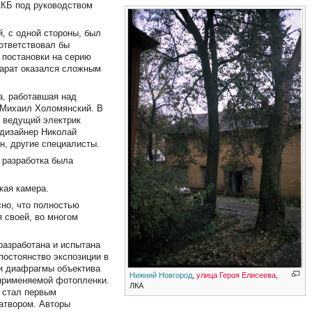
СКБ под руководством
й, с одной стороны, был
оответствовал бы
 постановки на серию
парат оказался сложным
а, работавшая над
 Михаил Холомянский. В
 ведущий электрик
 дизайнер Николай
н, другие специалисты.
 разработка была
кая камера.
сно, что полностью
я своей, во многом
разработана и испытана
постоянство экспозиции в
 и диафрагмы объектива
Нижний Новгород
,
улица Героя Елисеева
,
 применяемой фотопленки.
ЛКА
" стал первым
атвором. Авторы