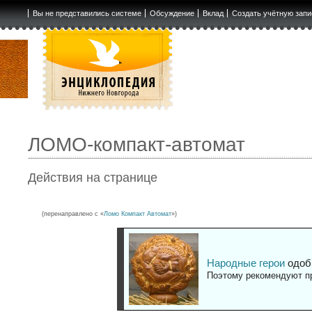
Вы не представились системе
Обсуждение
Вклад
Создать учётную запи
ЛОМО-компакт-автомат
Действия на странице
(перенаправлено с «
Ломо Компакт Автомат
»)
Народные герои
одоб
Поэтому рекомендуют пр