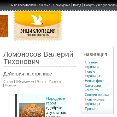
Вы не представились системе
Обсуждение
Вклад
Создать учётную запис
Ломоносов Валерий
Навигация
Тихонович
Главная
страница
Новые
Действия на странице
страницы
Новые фото
Статья
Обсуждение
Читать
Править
Категории
История
контента
Свежие правки
Народные
Популярные
герои
страницы
одобряют
Правила
эту статью