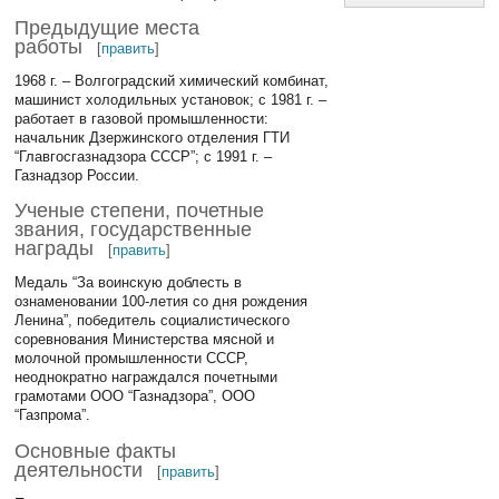
Предыдущие места
работы
[
править
]
1968 г. – Волгоградский химический комбинат,
машинист холодильных установок; с 1981 г. –
работает в газовой промышленности:
начальник Дзержинского отделения ГТИ
“Главгосгазнадзора СССР”; с 1991 г. –
Газнадзор России.
Ученые степени, почетные
звания, государственные
награды
[
править
]
Медаль “За воинскую доблесть в
ознаменовании 100-летия со дня рождения
Ленина”, победитель социалистического
соревнования Министерства мясной и
молочной промышленности СССР,
неоднократно награждался почетными
грамотами ООО “Газнадзора”, ООО
“Газпрома”.
Основные факты
деятельности
[
править
]