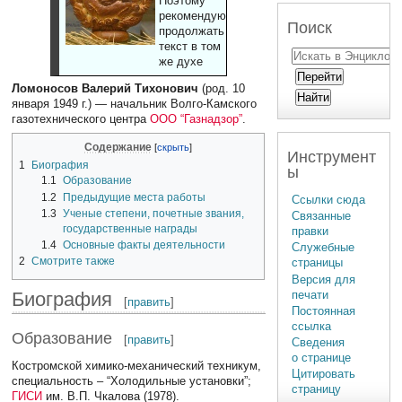
Поэтому
рекомендуют
Поиск
продолжать
текст в том
же духе
Ломоносов Валерий Тихонович
(род. 10
января 1949 г.) — начальник Волго-Камского
газотехнического центра
ООО “Газнадзор”
.
Содержание
Инструмент
1
Биография
ы
1.1
Образование
1.2
Предыдущие места работы
Ссылки сюда
1.3
Ученые степени, почетные звания,
Связанные
государственные награды
правки
1.4
Основные факты деятельности
Служебные
2
Смотрите также
страницы
Версия для
печати
Биография
[
править
]
Постоянная
ссылка
Образование
[
править
]
Сведения
о странице
Костромской химико-механический техникум,
Цитировать
специальность – “Холодильные установки”;
страницу
ГИСИ
им. В.П. Чкалова (1978).