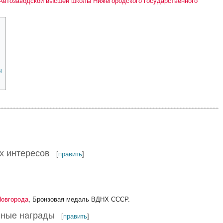
Автозаводской высшей школы Нижегородского государственного
ы
х интересов
[
править
]
Новгорода
, Бронзовая медаль ВДНХ СССР.
нные награды
[
править
]