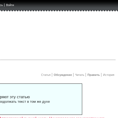
сь
Войти
Статья
Обсуждение
Читать
Править
История
ряют эту статью
одолжать текст в том же духе