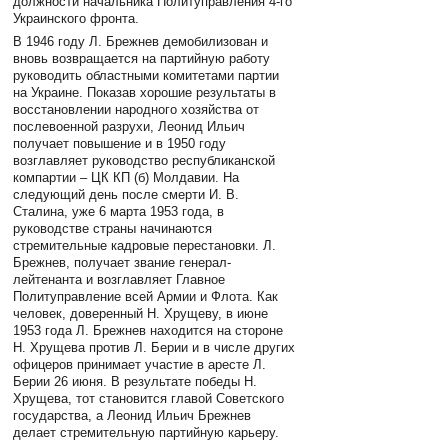
должности начальника Политуправления 4-го
Украинского фронта.
В 1946 году Л. Брежнев демобилизован и
вновь возвращается на партийную работу
руководить областными комитетами партии
на Украине. Показав хорошие результаты в
восстановлении народного хозяйства от
послевоенной разрухи, Леонид Ильич
получает повышение и в 1950 году
возглавляет руководство республиканской
компартии – ЦК КП (б) Молдавии. На
следующий день после смерти И. В.
Сталина, уже 6 марта 1953 года, в
руководстве страны начинаются
стремительные кадровые перестановки. Л.
Брежнев, получает звание генерал-
лейтенанта и возглавляет Главное
Политуправление всей Армии и Флота. Как
человек, доверенный Н. Хрущеву, в июне
1953 года Л. Брежнев находится на стороне
Н. Хрущева против Л. Берии и в числе других
офицеров принимает участие в аресте Л.
Берии 26 июня. В результате победы Н.
Хрущева, тот становится главой Советского
государства, а Леонид Ильич Брежнев
делает стремительную партийную карьеру.