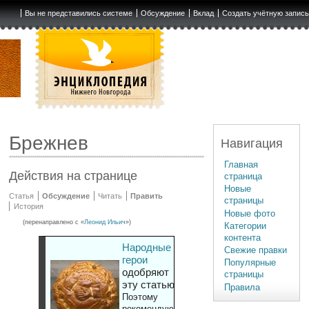
Вы не представились системе
Обсуждение
Вклад
Создать учётную запис
Брежнев
Навигация
Главная
Действия на странице
страница
Новые
Статья
Обсуждение
Читать
Править
страницы
История
Новые фото
(перенаправлено с «
Леонид Ильич
»)
Категории
контента
Народные
Свежие правки
герои
Популярные
одобряют
страницы
эту статью
Правила
Поэтому
рекомендуют