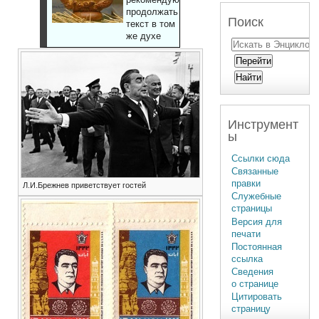
продолжать
Поиск
текст в том
же духе
Инструмент
ы
Ссылки сюда
Связанные
правки
Л.И.Брежнев приветствует гостей
Служебные
страницы
Версия для
печати
Постоянная
ссылка
Сведения
о странице
Цитировать
страницу