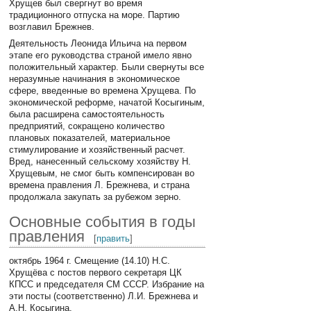
Хрущев был свергнут во время
традиционного отпуска на море. Партию
возглавил Брежнев.
Деятельность Леонида Ильича на первом
этапе его руководства страной имело явно
положительный характер. Были свернуты все
неразумные начинания в экономическое
сфере, введенные во времена Хрущева. По
экономической реформе, начатой Косыгиным,
была расширена самостоятельность
предприятий, сокращено количество
плановых показателей, материальное
стимулирование и хозяйственный расчет.
Вред, нанесенный сельскому хозяйству Н.
Хрущевым, не смог быть компенсирован во
времена правления Л. Брежнева, и страна
продолжала закупать за рубежом зерно.
Основные события в годы
правления
[
править
]
октябрь 1964 г. Смещение (14.10) Н.С.
Хрущёва с постов первого секретаря ЦК
КПСС и председателя СМ СССР. Избрание на
эти посты (соответственно) Л.И. Брежнева и
А.Н. Косыгина.