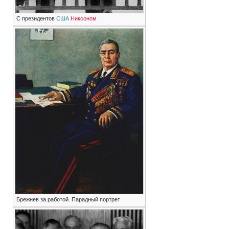
С президентов
США
Никсоном
Брежнев за работой. Парадный портрет