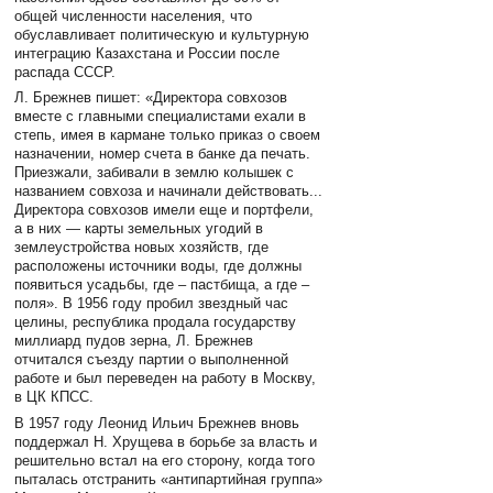
общей численности населения, что
обуславливает политическую и культурную
интеграцию Казахстана и России после
распада СССР.
Л. Брежнев пишет: «Директора совхозов
вместе с главными специалистами ехали в
степь, имея в кармане только приказ о своем
назначении, номер счета в банке да печать.
Приезжали, забивали в землю колышек с
названием совхоза и начинали действовать...
Директора совхозов имели еще и портфели,
а в них — карты земельных угодий в
землеустройства новых хозяйств, где
расположены источники воды, где должны
появиться усадьбы, где – пастбища, а где –
поля». В 1956 году пробил звездный час
целины, республика продала государству
миллиард пудов зерна, Л. Брежнев
отчитался съезду партии о выполненной
работе и был переведен на работу в Москву,
в ЦК КПСС.
В 1957 году Леонид Ильич Брежнев вновь
поддержал Н. Хрущева в борьбе за власть и
решительно встал на его сторону, когда того
пыталась отстранить «антипартийная группа»