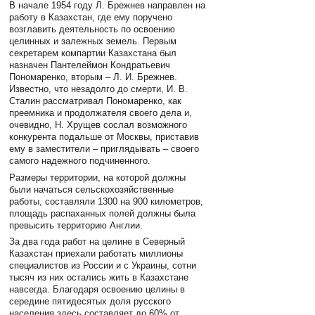
В начале 1954 году Л. Брежнев направлен на
работу в Казахстан, где ему поручено
возглавить деятельность по освоению
целинных и залежных земель. Первым
секретарем компартии Казахстана был
назначен Пантелеймон Кондратьевич
Пономаренко, вторым – Л. И. Брежнев.
Известно, что незадолго до смерти, И. В.
Сталин рассматривал Пономаренко, как
преемника и продолжателя своего дела и,
очевидно, Н. Хрущев сослал возможного
конкурента подальше от Москвы, приставив
ему в заместители – приглядывать – своего
самого надежного подчиненного.
Размеры территории, на которой должны
были начаться сельскохозяйственные
работы, составляли 1300 на 900 километров,
площадь распаханных полей должны была
превысить территорию Англии.
За два года работ на целине в Северный
Казахстан приехали работать миллионы
специалистов из России и с Украины, сотни
тысяч из них остались жить в Казахстане
навсегда. Благодаря освоению целины в
середине пятидесятых доля русского
населения здесь составляет до 60% от