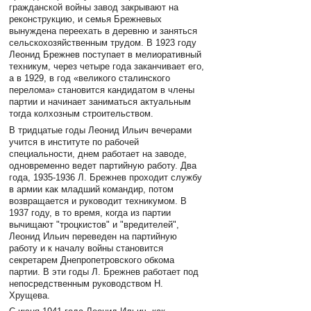
гражданской войны завод закрывают на
реконструкцию, и семья Брежневых
вынуждена переехать в деревню и заняться
сельскохозяйственным трудом. В 1923 году
Леонид Брежнев поступает в мелиоративный
техникум, через четыре года заканчивает его,
а в 1929, в год «великого сталинского
перелома» становится кандидатом в члены
партии и начинает заниматься актуальным
тогда колхозным строительством.
В тридцатые годы Леонид Ильич вечерами
учится в институте по рабочей
специальности, днем работает на заводе,
одновременно ведет партийную работу. Два
года, 1935-1936 Л. Брежнев проходит службу
в армии как младший командир, потом
возвращается и руководит техникумом. В
1937 году, в то время, когда из партии
вычищают "троцкистов" и "вредителей",
Леонид Ильич переведен на партийную
работу и к началу войны становится
секретарем Днепропетровского обкома
партии. В эти годы Л. Брежнев работает под
непосредственным руководством Н.
Хрущева.