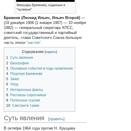
Мемуары Брежнева, изданные в
"нулевые"
Брежнев (Леонид Ильич, Ильич Второй)
—
(19 декабря 1906 (1 января 1907) — 10 ноября
1982) — генеральный секретарь КПСС,
советский государственный и партийный
деятель, глава Советского Союза большую
часть эпохи
"застоя"
.
Содержание
1
Суть явления
2
Биография
3
Основные события в годы правления
4
Поцелуи Брежнева
5
Закат
6
Уход
7
Интересные факты
8
Рассказы соратников
9
Полезные ссылки
10
Смотрите также
Суть явления
[
править
]
В октябре 1964 года против Н. Хрущева