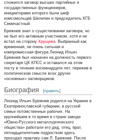
сложился заговор высших партийных и
государственных функционеров,
инициаторами которого были шеф
комсомольцев Шелепин и председатель КГБ
Семичастный.
Брежнев знал о существовании заговора, но
не был его активным участником, хотя и не
встал на сторону
Хрущева
. Выбранный как
временная, не очень сильная и
компромиссная фигура Леонид Ильич
Брежнев был назначен на должность первого
секретаря ЦК КПСС и оставался на этом
посту в течение восемнадцати лет, пережив в
политическом смысле всех других
«основных» заговорщиков.
Биография
[
править
]
Леонид Ильич Брежнев родился на Украине в
Екатеринославской губернии, в русской
семье потомственных рабочих. На
крупнейшем в то время в стране заводе
«Южно-Русского металлургического
общества» работали его дед, отец, брат,
пятнадцатилетним подростком здесь
проходил практику сам Л. Брежнев. После