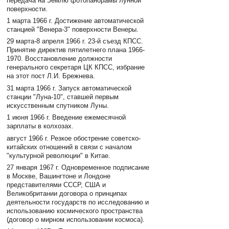
передача на Землю фотопанорамы лунной
поверхности.
1 марта 1966 г. Достижение автоматической
станцией "Венера-3" поверхности Венеры.
29 марта-8 апреля 1966 г. 23-й съезд КПСС.
Принятие директив пятилетнего плана 1966-
1970. Восстановление должности
генерального секретаря ЦК КПСС, избрание
на этот пост Л.И. Брежнева.
31 марта 1966 г. Запуск автоматической
станции "Луна-10", ставшей первым
искусственным спутником Луны.
1 июня 1966 г. Введение ежемесячной
зарплаты в колхозах.
август 1966 г. Резкое обострение советско-
китайских отношений в связи с началом
"культурной революции" в Китае.
27 января 1967 г. Одновременное подписание
в Москве, Вашингтоне и Лондоне
представителями СССР, США и
Великобритании договора о принципах
деятельности государств по исследованию и
использованию космического пространства
(договор о мирном использовании космоса).