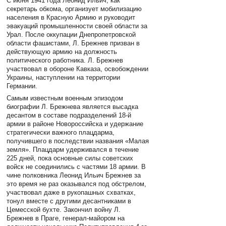
С июня 1941 года Леонид Ильич, как
секретарь обкома, организует мобилизацию
населения в Красную Армию и руководит
эвакуаций промышленности своей области за
Урал. После оккупации Днепропетровской
области фашистами, Л. Брежнев призван в
действующую армию на должность
политического работника. Л. Брежнев
участвовал в обороне Кавказа, освобождении
Украины, наступлении на территории
Германии.
Самым известным военным эпизодом
биографии Л. Брежнева является высадка
десантом в составе подразделений 18-й
армии в районе Новороссийска и удержание
стратегически важного плацдарма,
получившего в последствии названия «Малая
земля». Плацдарм удерживался в течение
225 дней, пока основные силы советских
войск не соединились с частями 18 армии. В
чине полковника Леонид Ильич Брежнев за
это время не раз оказывался под обстрелом,
участвовал даже в рукопашных схватках,
тонул вместе с другими десантниками в
Цемесской бухте. Закончил войну Л.
Брежнев в Праге, генерал-майором на