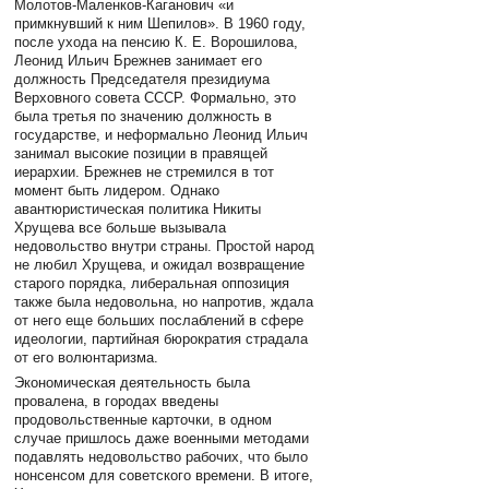
Молотов-Маленков-Каганович «и
примкнувший к ним Шепилов». В 1960 году,
после ухода на пенсию К. Е. Ворошилова,
Леонид Ильич Брежнев занимает его
должность Председателя президиума
Верховного совета СССР. Формально, это
была третья по значению должность в
государстве, и неформально Леонид Ильич
занимал высокие позиции в правящей
иерархии. Брежнев не стремился в тот
момент быть лидером. Однако
авантюристическая политика Никиты
Хрущева все больше вызывала
недовольство внутри страны. Простой народ
не любил Хрущева, и ожидал возвращение
старого порядка, либеральная оппозиция
также была недовольна, но напротив, ждала
от него еще больших послаблений в сфере
идеологии, партийная бюрократия страдала
от его волюнтаризма.
Экономическая деятельность была
провалена, в городах введены
продовольственные карточки, в одном
случае пришлось даже военными методами
подавлять недовольство рабочих, что было
нонсенсом для советского времени. В итоге,