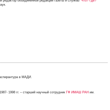
ый редактор объединённой редакции газеты и службы “
Что? Где?
аук.
 аспирантура в МАДИ.
1987- 1998 гг. – старший научный сотрудник
ГФ ИМАШ РАН
им.