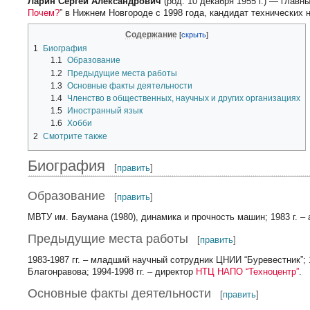
Ларин Сергей Александрович
(род. 10 декабря 1955 г.) — главн
Почем?
” в Нижнем Новгороде с 1998 года, кандидат технических н
Содержание
1
Биография
1.1
Образование
1.2
Предыдущие места работы
1.3
Основные факты деятельности
1.4
Членство в общественных, научных и других организациях
1.5
Иностранный язык
1.6
Хобби
2
Смотрите также
Биография
[
править
]
Образование
[
править
]
МВТУ им. Баумана (1980), динамика и прочность машин; 1983 г. –
Предыдущие места работы
[
править
]
1983-1987 гг. – младший научный сотрудник ЦНИИ “Буревестник”; 
Благонравова; 1994-1998 гг. – директор
НТЦ НАПО “Техноцентр”
.
Основные факты деятельности
[
править
]