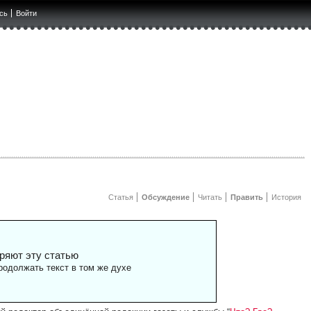
сь
Войти
Статья
Обсуждение
Читать
Править
История
ряют эту статью
одолжать текст в том же духе