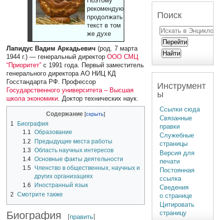
Поэтому
рекомендуют
Поиск
продолжать
текст в том
же духе
Лапидус Вадим Аркадьевич
(род. 7 марта
1944 г.) — генеральный директор
ООО СМЦ
“Приоритет”
с 1991 года. Первый заместитель
генерального директора АО НИЦ КД
Госстандарта РФ. Профессор
Инструмент
Государственного университета – Высшая
ы
школа экономики
. Доктор технических наук.
Ссылки сюда
Содержание
Связанные
1
Биография
правки
1.1
Образование
Служебные
1.2
Предыдущие места работы
страницы
1.3
Область научных интересов
Версия для
1.4
Основные факты деятельности
печати
1.5
Членство в общественных, научных и
Постоянная
других организациях
ссылка
1.6
Иностранный язык
Сведения
2
Смотрите также
о странице
Цитировать
Биография
страницу
[
править
]