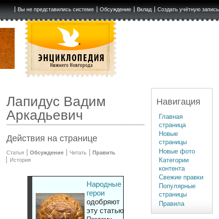
Вы не представились системе
Обсуждение
Вклад
Создать учётную запис
Лапидус Вадим
Навигация
Аркадьевич
Главная
страница
Новые
Действия на странице
страницы
Новые фото
Статья
Обсуждение
Читать
Править
Категории
История
контента
Свежие правки
Народные
Популярные
герои
страницы
одобряют
Правила
эту статью