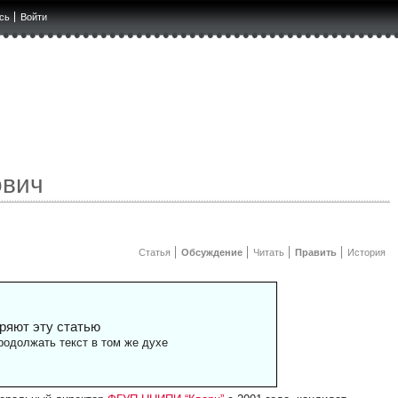
сь
Войти
ович
Статья
Обсуждение
Читать
Править
История
ряют эту статью
одолжать текст в том же духе