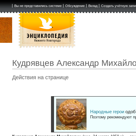
Вы не представились системе
Обсуждение
Вклад
Создать учётную запи
Кудрявцев Александр Михайл
Действия на странице
Народные герои
одоб
Поэтому рекомендуют пр