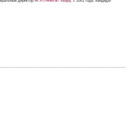
енеральный директор
ФГУП ННИПИ “Кварц”
с 2001 года, кандидат