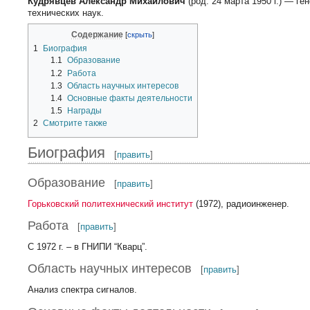
Кудрявцев Александр Михайлович
(род. 24 марта 1950 г.) — г
технических наук.
Содержание
1
Биография
1.1
Образование
1.2
Работа
1.3
Область научных интересов
1.4
Основные факты деятельности
1.5
Награды
2
Смотрите также
Биография
[
править
]
Образование
[
править
]
Горьковский политехнический институт
(1972), радиоинженер.
Работа
[
править
]
С 1972 г. – в ГНИПИ “Кварц”.
Область научных интересов
[
править
]
Анализ спектра сигналов.