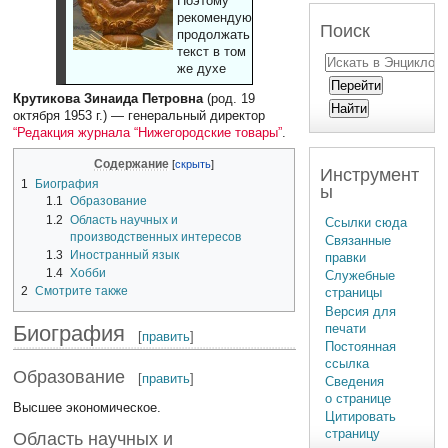
Поэтому
рекомендуют
Поиск
продолжать
текст в том
же духе
Крутикова Зинаида Петровна
(род. 19
октября 1953 г.) — генеральный директор
“Редакция журнала “Нижегородские товары”
.
Содержание
Инструмент
1
Биография
ы
1.1
Образование
1.2
Область научных и
Ссылки сюда
производственных интересов
Связанные
1.3
Иностранный язык
правки
1.4
Хобби
Служебные
2
Смотрите также
страницы
Версия для
печати
Биография
[
править
]
Постоянная
ссылка
Образование
[
править
]
Сведения
о странице
Высшее экономическое.
Цитировать
страницу
Область научных и