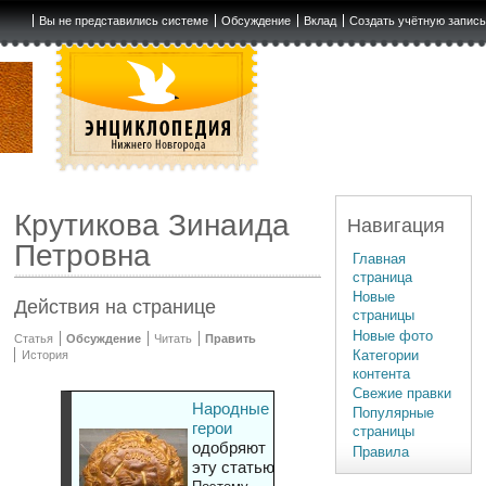
Вы не представились системе
Обсуждение
Вклад
Создать учётную запис
Крутикова Зинаида
Навигация
Петровна
Главная
страница
Новые
Действия на странице
страницы
Новые фото
Статья
Обсуждение
Читать
Править
Категории
История
контента
Свежие правки
Народные
Популярные
герои
страницы
одобряют
Правила
эту статью