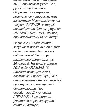
16 - и принимает участие в
русском трибьютном
сборнике, посвященном
легендарному американскому
коллективу Мартина Аткинса
- группе PIGFACE, который
впоследствии был выпущен на
INVISIBLE Rec. USA - лейбле,
принадлежащему М.Аткинсу.
Осенью 2001 года группа
запускает пробный шар в виде
своего первого демо и веб-
сайта www.a16.nm.ru (в
настоящее время arzamas-
16.nnov.ru). Начиная с апреля
2002 года ARZAMAS-16
находит помещение для
постоянных репетиций, что
дает возможность коллективу
приступить к концертной
деятельности. При
содействии Д.Кузнецова
ARZAMAS-16 принимает
участие в серии концертов
группы Элизиум.