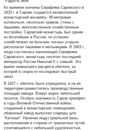
"Радость моя!"
Ко времени кончины Серафима Саровского в
1833 г. в Сарове создается великолепный
монастырский ансамбль: 80-метровая
колокольня, несколько храмов, стены с
башнями, многочисленные хозяйственные
постройки. Саровский монастырь был одним
из богатейших в России, он успешно
хозяйствовал на больших лесных угодьях,
располагал пашнями и мельницами. В 1903 г.,
когда состоялась канонизация Серафима
Саровского, монастырь посетил последний
император России Николай II с семьей. Это
время наивысшего расцвета обители, за
которой в скорости последовал быстрый
закат.
В 1927 г. обитель была упразднена, и на ее
территории разместились производственные
площади завода. Вокруг вырос небольшой
поселок. Особую значимость Саров приобрел
в годы Великой Отечественной войны:
созданный в монастырских помещениях
оборонный завод выпускал снаряды для
"Катюши". Наличие индустриальной базы,
расположение в стороне от транзитных путей,
сочетающееся с небольшой удаленностью,