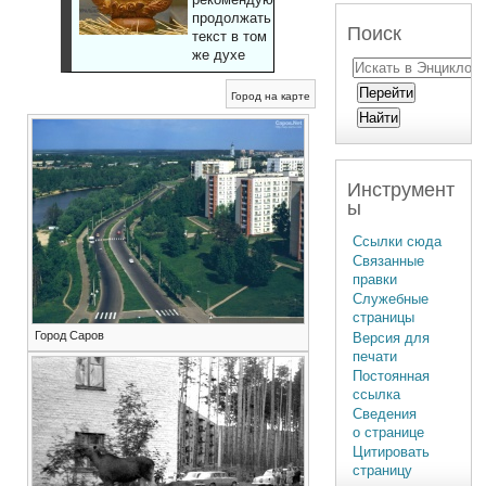
продолжать
Поиск
текст в том
же духе
Город на карте
Инструмент
ы
Ссылки сюда
Связанные
правки
Служебные
страницы
Город Саров
Версия для
печати
Постоянная
ссылка
Сведения
о странице
Цитировать
страницу