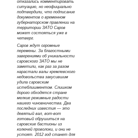
отказались комментировать
ситуацию, но неофициально
подтвердили, что подписание
документов о временном
губернаторском правлении на
территории ЗАТО Саров
может состояться уже в
четверг.
Саров ждут огромные
перемены. За благостными
заверениями об уникальности
саровского ЗАТО мы не
заметили, как раз за разом
нарастали валы кремлевского
недовольства закусившим
удила саровским
истеблишментом. Слишком
дорого обходятся стране
мелкие режимные радости
нашего чиновничества. Два
последних известия — это
девятый вал, вот-вот
готовый обрушиться на
саровские бастионы из
колючей проволоки, и они не
устоят. 2012 год станет для