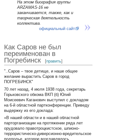
На этом биография группы
ARZAMAS-16 не
заканчивается, также, как и
творческая деятельность
коллектива.
официальный сайт
Как Саров не был
переименован в
Погребинск
[
править
]
"..Саров – твое детище, и наше общее
желание вырастить Саров в город
ПОГРЕБИНСК"
70 лет назад, 4 июля 1938 года, секретарь
Горьковского обкома ВКП (б) Юлий
Моисеевич Каганович выступил с докладом
на 6-й областной партконференции. Приведу
выдержку из его доклада:
«В нашей области и в нашей областной
парторганизации на протяжении ряда лет
орудовало правотроцкистское, шпионо-
террористическо-диверсионно-вредительское
подполье, которое возглавлялось