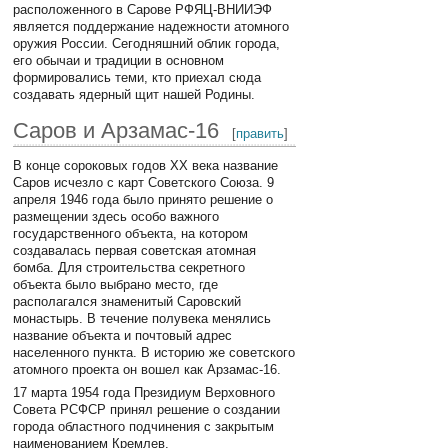
расположенного в Сарове РФЯЦ-ВНИИЭФ
является поддержание надежности атомного
оружия России. Сегодняшний облик города,
его обычаи и традиции в основном
формировались теми, кто приехал сюда
создавать ядерный щит нашей Родины.
Саров и Арзамас-16
[
править
]
В конце сороковых годов ХХ века название
Саров исчезло с карт Советского Союза. 9
апреля 1946 года было принято решение о
размещении здесь особо важного
государственного объекта, на котором
создавалась первая советская атомная
бомба. Для строительства секретного
объекта было выбрано место, где
располагался знаменитый Саровский
монастырь. В течение полувека менялись
название объекта и почтовый адрес
населенного пункта. В историю же советского
атомного проекта он вошел как Арзамас-16.
17 марта 1954 года Президиум Верховного
Совета РСФСР принял решение о создании
города областного подчинения с закрытым
наименованием Кремлев.