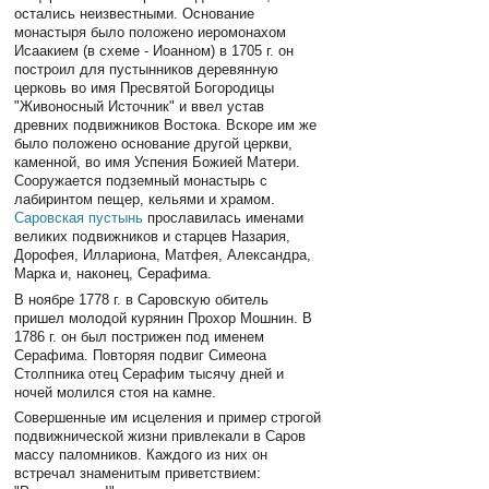
остались неизвестными. Основание
монастыря было положено иеромонахом
Исаакием (в схеме - Иоанном) в 1705 г. он
построил для пустынников деревянную
церковь во имя Пресвятой Богородицы
"Живоносный Источник" и ввел устав
древних подвижников Востока. Вскоре им же
было положено основание другой церкви,
каменной, во имя Успения Божией Матери.
Сооружается подземный монастырь с
лабиринтом пещер, кельями и храмом.
Саровская пустынь
прославилась именами
великих подвижников и старцев Назария,
Дорофея, Иллариона, Матфея, Александра,
Марка и, наконец, Серафима.
В ноябре 1778 г. в Саровскую обитель
пришел молодой курянин Прохор Мошнин. В
1786 г. он был пострижен под именем
Серафима. Повторяя подвиг Симеона
Столпника отец Серафим тысячу дней и
ночей молился стоя на камне.
Совершенные им исцеления и пример строгой
подвижнической жизни привлекали в Саров
массу паломников. Каждого из них он
встречал знаменитым приветствием: