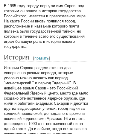
В 1995 году городу вернули имя Саров, под
которым он вошел в историю государства
Российского, известен в православном мире.
На карте России вновь появился город,
расположение и название которого почти
полвека было государственной тайной, но
который в течение всего его существования
играл большую роль в истории нашего
государства.
История
[
править
]
История Сарова разделяется на два
совершенно разных периода, которые
условно можно назвать как период
"монастырский " и период "ядерный". В
новейшее время Саров - это Российский
Федеральный Ядерный центр, место где было
создано отечественное ядерное оружие, где
жили и работали академик Сахаров и десятки
других выдающихся ученых, город науки за
колючей проволокой, до недавнего времени
носивший кодовое имя Арзамас-16 и вплоть
до середины 1990-х гг. неотмеченный ни на
одной карте. Да и сейчас, когда снята завеса
секретности, город все еще остается