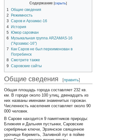
Содержание
1
Общие сведения
2
Режимность
3
Саров и Арзамас-16
4
История
5
Юмор саровчан
6
Музыкальная группа ARZAMAS-16
("Арзамас-16")
7
Как Саров не был переименован в
Погребинск
8
Смотрите также
9
Саровские сайты
Общие сведения
[
править
]
Общая площадь города составляет 232 кв.
км. В городе около 100 улиц, двенадцать из
них названы именами знаменитых горожан.
Численность населения составляет около 90
000 человек.
В Сарове находится 9 памятников природы:
Ближняя и Дальняя пустынки, Саровские
серебряные ключи, Эрзянское священное
урочище Кереметь, Заливной луг в пойме
реки Сатис, монастырские пруды