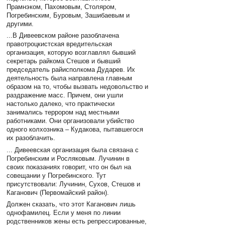
Прамнэком, Пахомовым, Столяром,
Погребинским, Буровым, Зашибаевым и
другими.
...В Дивеевском районе разоблачена
правотроцкистская вредительская
организация, которую возглавлял бывший
секретарь райкома Стешов и бывший
председатель райисполкома Дударев. Их
деятельность была направлена главным
образом на то, чтобы вызвать недовольство и
раздражение масс. Причем, они ушли
настолько далеко, что практически
занимались террором над местными
работниками. Они организовали убийство
одного колхозника – Кудакова, пытавшегося
их разоблачить.
... Дивеевская организация была связана с
Погребинским и Росляковым. Лучинин в
своих показаниях говорит, что он был на
совещании у Погребинского. Тут
присутствовали: Лучинин, Сухов, Стешов и
Каганович (Первомайский район).
Должен сказать, что этот Каганович лишь
однофамилец. Если у меня по линии
родственников жены есть репрессированные,