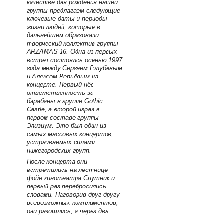
качестве дня рождения нашей
группы предлагаем следующие
ключевые даты и периоды
жизни людей, которые в
дальнейшем образовали
творческий коллектив группы
ARZAMAS-16. Одна из первых
встреч состоялсь осенью 1997
года между Сергеем Голубевым
и Алексом Репьёвым на
концерте. Первый нёс
ответственность за
барабаны в группе Gothic
Castle, а второй играл в
первом составе группы
Элизиум. Это был один из
самых массовых концертов,
устраиваемых силами
нижегородских групп.
После концерта они
встретились на лестнице
фойе кинотеатра Спутник и
первый раз перебросились
словами. Наговорив друг другу
всевозможных комплиментов,
они разошлись, а через два