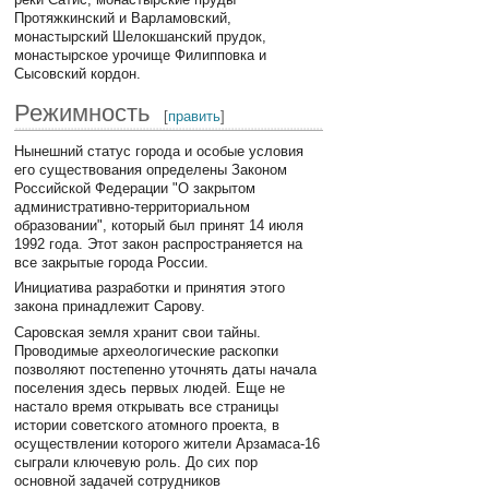
Протяжкинский и Варламовский,
монастырский Шелокшанский прудок,
монастырское урочище Филипповка и
Сысовский кордон.
Режимность
[
править
]
Нынешний статус города и особые условия
его существования определены Законом
Российской Федерации "О закрытом
административно-территориальном
образовании", который был принят 14 июля
1992 года. Этот закон распространяется на
все закрытые города России.
Инициатива разработки и принятия этого
закона принадлежит Сарову.
Саровская земля хранит свои тайны.
Проводимые археологические раскопки
позволяют постепенно уточнять даты начала
поселения здесь первых людей. Еще не
настало время открывать все страницы
истории советского атомного проекта, в
осуществлении которого жители Арзамаса-16
сыграли ключевую роль. До сих пор
основной задачей сотрудников