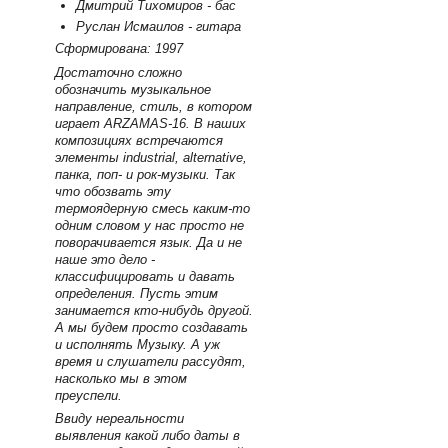
Дмитрий Тихомиров - бас
Руслан Исмаилов - гитара
Сформирована: 1997
Достаточно сложно
обозначить музыкальное
направление, стиль, в котором
играет ARZAMAS-16. В наших
композициях встречаются
элементы industrial, alternative,
панка, поп- и рок-музыки. Так
что обозвать эту
термоядерную смесь каким-то
одним словом у нас просто не
поворачивается язык. Да и не
наше это дело -
классифицировать и давать
определения. Пусть этим
занимается кто-нибудь другой.
А мы будем просто создавать
и исполнять Музыку. А уж
время и слушатели рассудят,
насколько мы в этом
преуспели.
Ввиду нереальности
выявления какой либо даты в