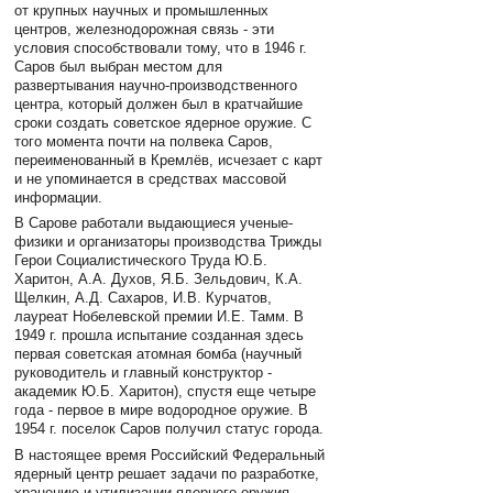
от крупных научных и промышленных
центров, железнодорожная связь - эти
условия способствовали тому, что в 1946 г.
Саров был выбран местом для
развертывания научно-производственного
центра, который должен был в кратчайшие
сроки создать советское ядерное оружие. С
того момента почти на полвека Саров,
переименованный в Кремлёв, исчезает с карт
и не упоминается в средствах массовой
информации.
В Сарове работали выдающиеся ученые-
физики и организаторы производства Трижды
Герои Социалистического Труда Ю.Б.
Харитон, А.А. Духов, Я.Б. Зельдович, К.А.
Щелкин, А.Д. Сахаров, И.В. Курчатов,
лауреат Нобелевской премии И.Е. Тамм. В
1949 г. прошла испытание созданная здесь
первая советская атомная бомба (научный
руководитель и главный конструктор -
академик Ю.Б. Харитон), спустя еще четыре
года - первое в мире водородное оружие. В
1954 г. поселок Саров получил статус города.
В настоящее время Российский Федеральный
ядерный центр решает задачи по разработке,
хранению и утилизации ядерного оружия,