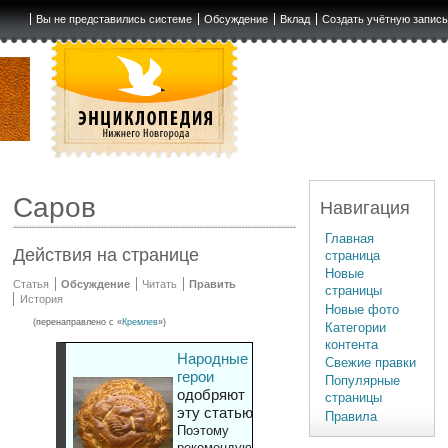
Вы не представились системе
Обсуждение
Вклад
Создать учётную запис
Саров
Навигация
Главная
Действия на странице
страница
Новые
Статья
Обсуждение
Читать
Править
страницы
История
Новые фото
(перенаправлено с «
Кремлев
»)
Категории
контента
Народные
Свежие правки
герои
Популярные
одобряют
страницы
эту статью
Правила
Поэтому
рекомендуют