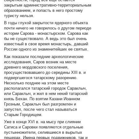
закрытым административно-территориальным
образованием, и попасть в него простому
туристу нельзя.
В годы глухой закрытости ядерного объекта
почти ничего не говорилось о другом периоде
истории Сарова - монастырском. Сарова как
бы не существовало. А ведь это был очень
известный в свое время монастырь, давший
России одного из знаменитейших ее святых.
Как показали последние археологические
исследования, Саров возник на месте
древнего мордовского поселения,
просуществовавшего до середины ХIII в. и
подвергшегося татарскому разорению.
Несколько позднее на этом месте
располагался татарский городок Сараклыч,
или Сараклыч, и жил в нем некий татарский
князь Бехан. По взятии Казани Иоанном
Грозным, Сараклыч был разгромлен и
запустел, после чего стал называться
Старым Городищем.
Уже в конце XVI в. на мысу при слиянии
Сатиса и Саровки появляются отдельные
пустынножители, селившиеся в вырытых
пещерах. Имена первых подвижников, так и