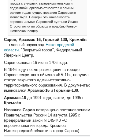
города с улицами, галереями кельями и
подземной церковью относится к самым
ранним годам существования Саровского
монастыря. Пещеры эти начал копать
первоначальник Саровской пустыни Иоанн.
Строил он их по образцу и подобию Киево-
Печерских пещер.
Саров, Арзамас-16, Горький-130, Кремлёв
— главный наукоград
Нижегородской
области
. "Закрытый город", Федеральный
Ядерный Центр.
Саров основан 16 июня 1706 года.
В 1946 году после размещения в городе
Сарове секретного объекта «КБ-11», получил
статус закрытого административно-
территориального образования. В документах
именовался
Арзамас-16
и
Горький-130
.
Арзамас-16
до 1991 года, затем, до 1995 г. -
Кремлёв
.
Название
Саров
возвращено постановлением
Правительства России 14 августа 1995 г.
(федеральный закон N 145-ФЗ «О
переименовании города Кремлев
Нижегородской области в город Саров»).