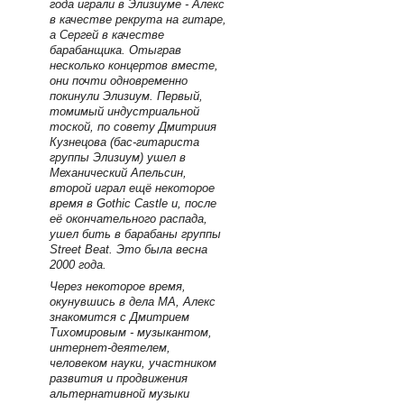
года играли в Элизиуме - Алекс
в качестве рекрута на гитаре,
а Сергей в качестве
барабанщика. Отыграв
несколько концертов вместе,
они почти одновременно
покинули Элизиум. Первый,
томимый индустриальной
тоской, по совету Дмитриия
Кузнецова (бас-гитариста
группы Элизиум) ушел в
Механический Апельсин,
второй играл ещё некоторое
время в Gothic Castle и, после
её окончательного распада,
ушел бить в барабаны группы
Street Beat. Это была весна
2000 года.
Через некоторое время,
окунувшись в дела МА, Алекс
знакомится с Дмитрием
Тихомировым - музыкантом,
интернет-деятелем,
человеком науки, участником
развития и продвижения
альтернативной музыки