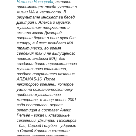
Нижнего Новгорода
, активно
принимающем тогда участие в
жизни МА в частности. В
результате множества бесед
Дмитрия и Алекса о музыке,
музыкальном творчестве и
смысле жизни Дмитрий
впервые берет в свои руки бас-
гитару, а Алекс покидает МА
(практически, во время
сведения так и не выпущеного
первого альбома МА), для
создания более перспективного
музыкального коллектива,
позднее получившего название
ARZAMAS-16. После
некоторого времени, которое
ушло на создание-подготовку
пробного музыкального
материала, в конце весны 2001
года состоялась первая
репетиция в составе: Алекс
Репьёв - вокал и клавишные
секвенции, Дмитрий Тихомиров
- бас, Сергей Голубев - ударные
и Сергей Карпов в качестве
приглашенного гитариста.