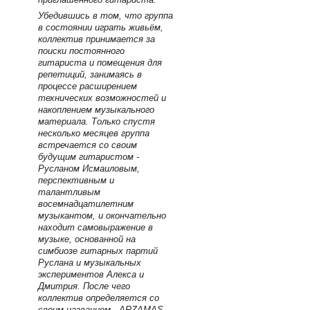
Убедившись в том, что группа
в состоянии играть живьём,
коллектив принимается за
поиски постоянного
гитариста и помещения для
репетиций, занимаясь в
процессе расширением
технических возможностей и
накоплением музыкального
материала. Только спустя
несколько месяцев группа
встречается со своим
будущим гитаристом -
Русланом Исмаиловым,
перспективным и
талантливым
восемнадцатилетним
музыкантом, и окончательно
находит самовыражение в
музыке, основанной на
симбиозе гитарных партий
Руслана и музыкальных
экспериментов Алекса и
Дмитрия. После чего
коллектив определяется со
своим названием - ARZAMAS-