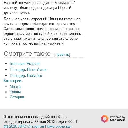
На этой же улице находится Мариинский
институт благородных девиц и Первый
детский приют.
Большая часть строений Ильинки каменная;
почти все дома принадлежат купечеству.
Здесь мало живет ремесленников и нет ни
одного трактира, ни одной харчевни, словом,
эта улица тихая и такая солидная, словно
купчиха в гостях или на гулянье.»
Смотрите также
[
править
]
Большая Ямская
Площадь Пяти Углов
Площадь Горького
Категории
:
Места
Улицы
Истории
Эта страница в последний раз была
отредактирована 22 мая 2013 года в 00:31.
(¢) 2010 АНО Открытая Нижегородская