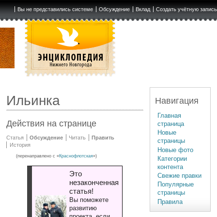
Вы не представились системе
Обсуждение
Вклад
Создать учётную запис
Ильинка
Навигация
Главная
Действия на странице
страница
Новые
Статья
Обсуждение
Читать
Править
страницы
История
Новые фото
(перенаправлено с «
Краснофлотская
»)
Категории
контента
Это
Свежие правки
незаконченная
Популярные
статья!
страницы
Вы поможете
Правила
развитию
проекта, если