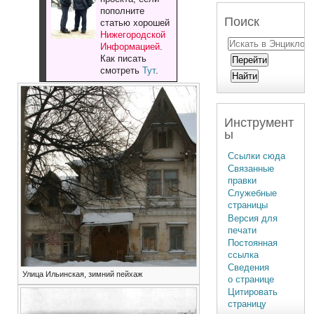
пополните
Поиск
статью хорошей
Нижегородской
Информацией
.
Как писать
смотреть
Тут
.
Инструмент
ы
Ссылки сюда
Связанные
правки
Служебные
страницы
Версия для
печати
Постоянная
ссылка
Сведения
Улица Ильинская, зимний пейхаж
о странице
Цитировать
страницу