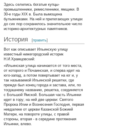
Здесь селились богатые купцы-
промышленники, ремесленники, ямщики. В
30-е годы XIX в. Была вымощена
булыжниками. На ней и прилегающих улицах
до сих пор сохранилось значительное число
историко-архитектурных памятников.
История
[
править
]
Вот как описывает Ильинскую улицу
известный нижегородский историк
Н.И.Храмцовский:
«Ильинская улица начинается от того места,
от которого и Почаинская, и сперва идет на
юго-запад, а потом повертывает на юг и, у
так называемой Ильинской решетки, где
прежде был конец города и застава, или, по
тогдашнему названию, решетка, соединяется
с Большой Ямской. Большая часть Ильинки
идет в гору; на ней две церкви: Святого
Пророка Илии и Вознесения Господня, первая
невдалеке от церкви Казанской Божией
Матери, на повороте улицы, с правой
стороны, вторая - в середине протяжения
Ильинки, влево.