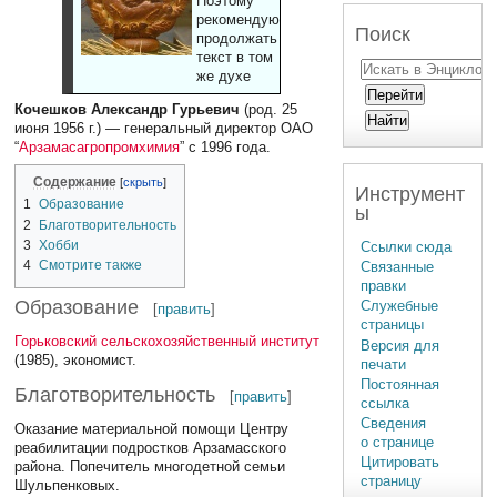
Поэтому
рекомендуют
Поиск
продолжать
текст в том
же духе
Кочешков Александр Гурьевич
(род. 25
июня 1956 г.) — генеральный директор ОАО
“
Арзамасагропромхимия
” с 1996 года.
Содержание
Инструмент
1
Образование
ы
2
Благотворительность
3
Хобби
Ссылки сюда
4
Смотрите также
Связанные
правки
Образование
Служебные
[
править
]
страницы
Горьковский сельскохозяйственный институт
Версия для
(1985), экономист.
печати
Постоянная
Благотворительность
[
править
]
ссылка
Сведения
Оказание материальной помощи Центру
о странице
реабилитации подростков Арзамасского
Цитировать
района. Попечитель многодетной семьи
страницу
Шульпенковых.