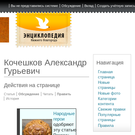
Вы не представились системе
Обсуждение
Вклад
Создать учётную запис
Кочешков Александр
Навигация
Гурьевич
Главная
страница
Новые
Действия на странице
страницы
Новые фото
Статья
Обсуждение
Читать
Править
Категории
История
контента
Свежие правки
Народные
Популярные
герои
страницы
одобряют
Правила
эту статью