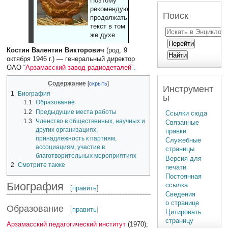
Поэтому
рекомендуют
Поиск
продолжать
текст в том
же духе
Костин Валентин Викторович
(род. 9
октября 1946 г.) — генеральный директор
ОАО “
Арзамасский завод радиодеталей
”.
Содержание
Инструмент
1
Биография
ы
1.1
Образование
1.2
Предыдущие места работы
Ссылки сюда
1.3
Членство в общественных, научных и
Связанные
других организациях,
правки
принадлежность к партиям,
Служебные
ассоциациям, участие в
страницы
благотворительных мероприятиях
Версия для
2
Смотрите также
печати
Постоянная
Биография
ссылка
[
править
]
Сведения
о странице
Образование
[
править
]
Цитировать
страницу
Арзамасский педагогический институт
(1970);