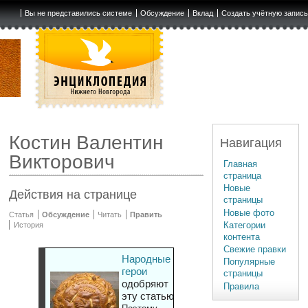
Вы не представились системе
Обсуждение
Вклад
Создать учётную запис
Костин Валентин
Навигация
Викторович
Главная
страница
Новые
Действия на странице
страницы
Новые фото
Статья
Обсуждение
Читать
Править
Категории
История
контента
Свежие правки
Народные
Популярные
герои
страницы
одобряют
Правила
эту статью