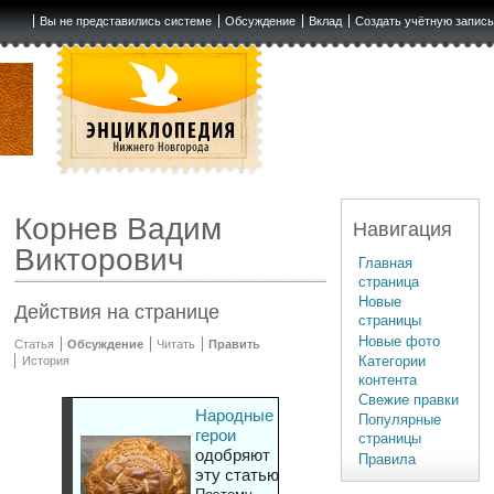
Вы не представились системе
Обсуждение
Вклад
Создать учётную запис
Корнев Вадим
Навигация
Викторович
Главная
страница
Новые
Действия на странице
страницы
Новые фото
Статья
Обсуждение
Читать
Править
Категории
История
контента
Свежие правки
Народные
Популярные
герои
страницы
одобряют
Правила
эту статью