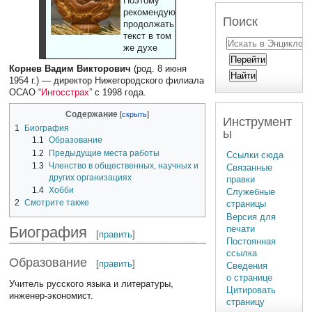
Поэтому
рекомендуют
Поиск
продолжать
текст в том
же духе
Корнев Вадим Викторович
(род. 8 июня
1954 г.) — директор Нижегородского филиала
ОСАО “
Ингосстрах
” с 1998 года.
Содержание
Инструмент
1
Биография
ы
1.1
Образование
1.2
Предыдущие места работы
Ссылки сюда
1.3
Членство в общественных, научных и
Связанные
других организациях
правки
1.4
Хобби
Служебные
2
Смотрите также
страницы
Версия для
печати
Биография
[
править
]
Постоянная
ссылка
Образование
[
править
]
Сведения
о странице
Учитель русского языка и литературы,
Цитировать
инженер-экономист.
страницу