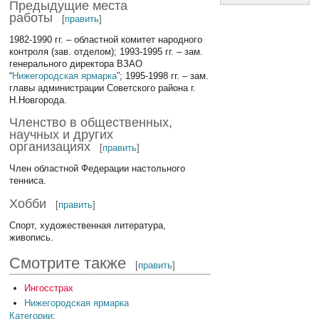
Предыдущие места
работы
[
править
]
1982-1990 гг. – областной комитет народного
контроля (зав. отделом); 1993-1995 гг. – зам.
генерального директора ВЗАО
“
Нижегородская ярмарка
”; 1995-1998 гг. – зам.
главы администрации Советского района г.
Н.Новгорода.
Членство в общественных,
научных и других
организациях
[
править
]
Член областной Федерации настольного
тенниса.
Хобби
[
править
]
Спорт, художественная литература,
живопись.
Смотрите также
[
править
]
Ингосстрах
Нижегородская ярмарка
Категории
: