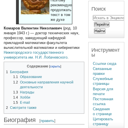
Поэтому
рекомендуют
Поиск
продолжать
текст в том
же духе
Комаров Валентин Николаевич
(род. 10
января 1943 г.) — доктор технических наук,
профессор, заведующий кафедрой
прикладной математики факультета
вычислительной математики и кибернетики
Инструмент
Нижегородского государственного
ы
университета им. Н.И. Лобачевского
.
Ссылки сюда
Содержание
Связанные
1
Биография
правки
1.1
Образование
Служебные
1.2
Основные направления научной
страницы
деятельности
Версия для
1.3
Награды
печати
1.4
Хобби
Постоянная
1.5
E-mail
ссылка
2
Смотрите также
Сведения
о странице
Биография
Цитировать
[
править
]
страницу