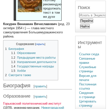
Поэтому
рекомендуют
Поиск
продолжать
текст в том
же духе
Кокурин Вениамин Вячеславович
(род. 23
октября 1954 г.) — глава местного
самоуправления Большемурашкинского
района.
Инструмент
Содержание
ы
1
Биография
1.1
Образование
Ссылки сюда
1.2
Предыдущие места работы
Связанные
1.3
Направления деятельности
правки
1.4
Государственные награды
Служебные
1.5
Хобби
страницы
2
Смотрите также
Версия для
печати
Биография
Постоянная
[
править
]
ссылка
Сведения
Образование
[
править
]
о странице
Цитировать
Горьковский политехнический институт
страницу
(1978), инженер-механик;
Нижегородский