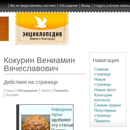
Вы не представились системе
Обсуждение
Вклад
Создать учётную запис
Кокурин Вениамин
Навигация
Вячеславович
Главная
страница
Новые
Действия на странице
страницы
Новые фото
Статья
Обсуждение
Читать
Править
Категории
История
контента
Свежие правки
Народные
Популярные
герои
страницы
одобряют
Правила
эту статью