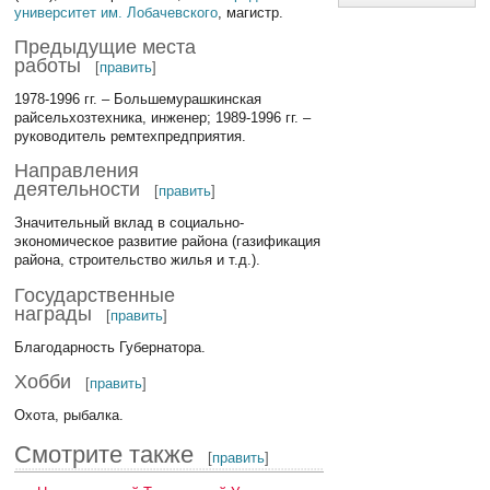
университет им. Лобачевского
, магистр.
Предыдущие места
работы
[
править
]
1978-1996 гг. – Большемурашкинская
райсельхозтехника, инженер; 1989-1996 гг. –
руководитель ремтехпредприятия.
Направления
деятельности
[
править
]
Значительный вклад в социально-
экономическое развитие района (газификация
района, строительство жилья и т.д.).
Государственные
награды
[
править
]
Благодарность Губернатора.
Хобби
[
править
]
Охота, рыбалка.
Смотрите также
[
править
]