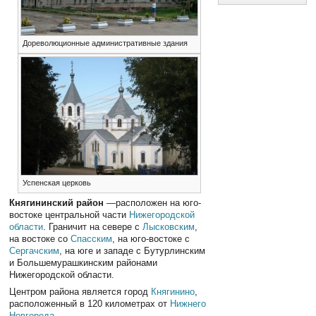
Дореволюционные административные здания
Успенская церковь
Княгининский район
—расположен на юго-
востоке центральной части
Нижегородской
области
. Граничит на севере с
Лысковским
,
на востоке со
Спасским
, на юго-востоке с
Сергачским
, на юге и западе с Бутурлинским
и Большемурашкинским районами
Нижегородской области.
Центром района является город
Княгинино
,
расположенный в 120 километрах от
Нижнего
Новгорода
.