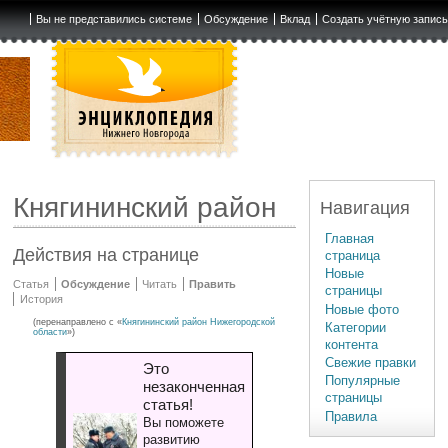
Вы не представились системе
Обсуждение
Вклад
Создать учётную запис
Княгининский район
Навигация
Главная
Действия на странице
страница
Новые
Статья
Обсуждение
Читать
Править
страницы
История
Новые фото
(перенаправлено с «
Княгининский район Нижегородской
Категории
области
»)
контента
Свежие правки
Это
Популярные
незаконченная
страницы
статья!
Правила
Вы поможете
развитию