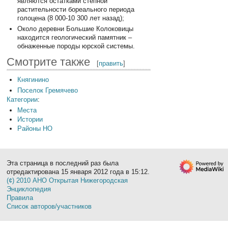
являются остатками степной
растительности бореального периода
голоцена (8 000-10 300 лет назад);
Около деревни Большие Колоковицы
находится геологический памятник –
обнаженные породы юрской системы.
Смотрите также
[
править
]
Княгинино
Поселок Гремячево
Категории
:
Места
Истории
Районы НО
Эта страница в последний раз была
отредактирована 15 января 2012 года в 15:12.
(¢) 2010 АНО Открытая Нижегородская
Энциклопедия
Правила
Список авторов/участников