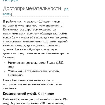
Достопримечательности
[
пр
авить
]
В районе насчитывается 13 памятников
истории и культуры местного значения. В
Княгинино государством охраняются
памятники архитектуры – образцы застройки
конца 19 – начала 20 веков: два жилых дома
с торговыми помещениями, комплекс зданий
винного склада, два административных
здания. Также особую архитектурную
ценность представляют православные храмы
19 века:
Никольская церковь, село Белка (1882
год);
Успенская (Архангельская) церковь,
Княгинино.
Само Княгинино включено в список
исторических населенных мест местного
значения.
Краеведческий музей, Княгинино
Районный краеведческий музей открыт в 1976
году. Музей насчитывает 2700 экспонатов,