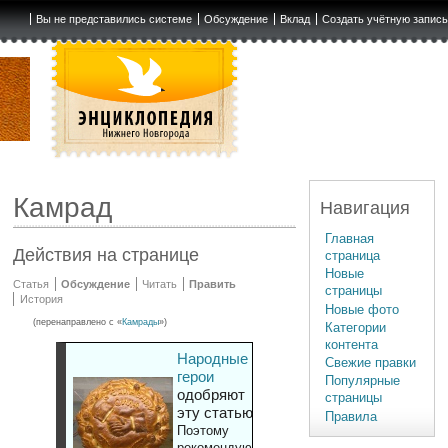
Вы не представились системе
Обсуждение
Вклад
Создать учётную запис
Камрад
Навигация
Главная
Действия на странице
страница
Новые
Статья
Обсуждение
Читать
Править
страницы
История
Новые фото
(перенаправлено с «
Камрады
»)
Категории
контента
Народные
Свежие правки
герои
Популярные
одобряют
страницы
эту статью
Правила
Поэтому
рекомендуют