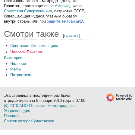
Противоположность Камрада - Девушка-
Гравитон, сражающаяся за
Америку
, жена -
Советская Суперженщина
, патриотка СССР,
совершающая чудеса главным образом,
внутри страны или при
защите ее границ
.
Смотри также
[
править
]
Советская Суперженщина
Человек-Грызлов
Категории
:
Явления
Мемы
Патриотизм
Эта страница в последний раз была
отредактирована 9 января 2013 года в 07:08.
(¢) 2010 АНО Открытая Нижегородская
Энциклопедия
Правила
Список авторов/участников