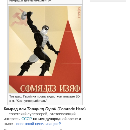
Камрад и Девушка-Гравитон
Товарищ Герой на пропагандистком плакате 20-
х гг. "Как нужно работать"
Камрад или
Товарищ Герой
(
Comrade Hero
)
— советский супергерой, отстаивающий
интересы
СССР
на международной арене и
шире -
советской цивилизации
.