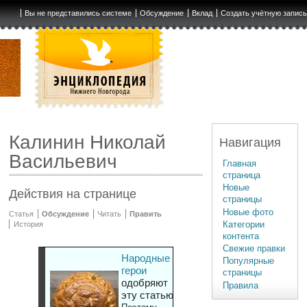
Вы не представились системе
Обсуждение
Вклад
Создать учётную запис
Калинин Николай
Навигация
Васильевич
Главная
страница
Новые
Действия на странице
страницы
Новые фото
Статья
Обсуждение
Читать
Править
Категории
История
контента
Свежие правки
Народные
Популярные
герои
страницы
одобряют
Правила
эту статью