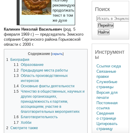
Поэтому
рекомендуют
Поиск
продолжать
текст в том
же духе
Калинин Николай Васильевич
(род. 5
февраля 1969 г.) — председатель Земского
собрания Сергачского района Горьковской
области с 2000 г.
Инструмент
Содержание
ы
1
Биография
1.1
Образование
Ссылки сюда
1.2
Предыдущие места работы
Связанные
1.3
Область производственных
правки
интересов
Служебные
1.4
Основные факты деятельности
страницы
1.5
Членство в общественных, научных и
Версия для
других организациях,
печати
принадлежность к партиям,
Постоянная
ассоциациям, участие в
ссылка
благотворительных мероприятиях
Сведения
1.6
Благотворительность
о странице
1.7
Хобби
Цитировать
2
Смотрите также
страницу